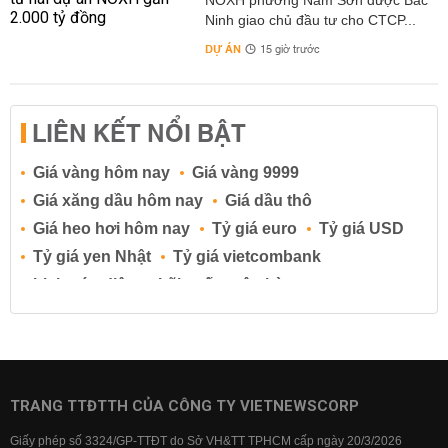
NOXH phường Nam Sơn được Bắc
Ninh giao chủ đầu tư cho CTCP...
DỰ ÁN
15 giờ trước
LIÊN KẾT NỔI BẬT
Giá vàng hôm nay
Giá vàng 9999
Giá xăng dầu hôm nay
Giá dầu thô
Giá heo hơi hôm nay
Tỷ giá euro
Tỷ giá USD
Tỷ giá yen Nhật
Tỷ giá vietcombank
Lịch cúp điện
Lãi suất ngân hàng
Lãi suất tiết kiệm
Lãi suất tiền gửi
Lãi suất ngân hàng Agribank
Lãi suất ngân hàng Sacombank
Lãi suất ngân hàng BIDV
TRANG TTĐTTH CỦA CÔNG TY VIETNEWSCORP
Lãi suất ngân hàng Vietinbank
Giấy phép số 3324/GP-TTĐT do Sở VH&TT TPHCM cấp ngày 20/3/2026