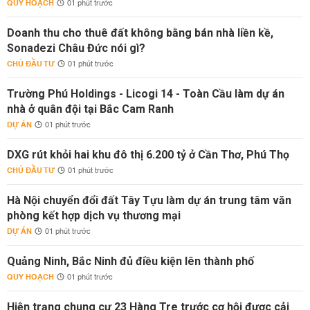
QUY HOẠCH
01 phút trước
Doanh thu cho thuê đất không bằng bán nhà liền kề,
Sonadezi Châu Đức nói gì?
CHỦ ĐẦU TƯ
01 phút trước
Trường Phú Holdings - Licogi 14 - Toàn Cầu làm dự án
nhà ở quân đội tại Bắc Cam Ranh
DỰ ÁN
01 phút trước
DXG rút khỏi hai khu đô thị 6.200 tỷ ở Cần Thơ, Phú Thọ
CHỦ ĐẦU TƯ
01 phút trước
Hà Nội chuyển đổi đất Tây Tựu làm dự án trung tâm văn
phòng kết hợp dịch vụ thương mại
DỰ ÁN
01 phút trước
Quảng Ninh, Bắc Ninh đủ điều kiện lên thành phố
QUY HOẠCH
01 phút trước
Hiện trạng chung cư 23 Hàng Tre trước cơ hội được cải