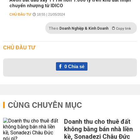
Aeon bắt đầu xây TTTM hơn 1.000 tỷ trên khu đất nhận
chuyển nhượng từ IDICO
CHỦ ĐẦU TƯ
18:55 | 21/05/2024
Theo
Doanh Nghiệp & Kinh Doanh
Copy link
CHỦ ĐẦU TƯ
0
Chia sẻ
CÙNG CHUYÊN MỤC
Doanh thu cho thuê đất
không bằng bán nhà liền
kề, Sonadezi Châu Đức