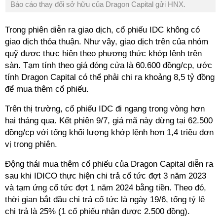
Báo cáo thay đổi sở hữu của Dragon Capital gửi HNX.
Trong phiên diễn ra giao dịch, cổ phiếu IDC không có
giao dịch thỏa thuận. Như vậy, giao dịch trên của nhóm
quỹ được thực hiện theo phương thức khớp lệnh trên
sàn. Tạm tính theo giá đóng cửa là 60.600 đồng/cp, ước
tính Dragon Capital có thể phải chi ra khoảng 8,5 tỷ đồng
để mua thêm cổ phiếu.
Trên thị trường, cổ phiếu IDC đi ngang trong vòng hơn
hai tháng qua. Kết phiên 9/7, giá mã này dừng tại 62.500
đồng/cp với tổng khối lượng khớp lệnh hơn 1,4 triệu đơn
vị trong phiên.
Động thái mua thêm cổ phiếu của Dragon Capital diễn ra
sau khi IDICO thực hiện chi trả cổ tức đợt 3 năm 2023
và tạm ứng cổ tức đợt 1 năm 2024 bằng tiền. Theo đó,
thời gian bắt đầu chi trả cổ tức là ngày 19/6, tổng tỷ lệ
chi trả là 25% (1 cổ phiếu nhận được 2.500 đồng).