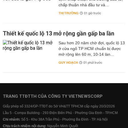
chấp thuận nhà đầu tư và...
THỊ TRƯỜNG
01 giờ trước
Thiết kế quốc lộ 13 mở rộng gần gấp ba lần
Sau hơn 20 năm chờ đợi, quốc lộ 13
ở cửa ngõ TP HCM chuẩn bị được
mở rộng lên 60 m, 10-14 làn...
QUY HOẠCH
01 phút trước
TRANG TTĐTTH CỦA CÔNG TY VIETNEWSCORP
Giấy phép số 3324/GP-TTĐT do Sở VH&TT TPHCM cấp ngày 20/3/2026
Lầu 5 - Compa Building - 293 Điện Biên Phủ - Phường Gia Định - TP.HCM
Chi nhánh:
Số 5 - Khu 38A Trần Phú - Phường Ba Đình - TP. Hà Nội
Chịu trách nhiệm nội dung:
Nguyễn Minh Quyết