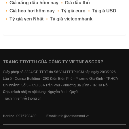
Giá xăng dầu hôm nay
Giá dầu thô
Giá heo hơi hôm nay
Tỷ giá euro
Tỷ giá USD
Tỷ giá yen Nhật
Tỷ giá vietcombank
Lịch cúp điện
Lãi suất ngân hàng
Lãi suất tiết kiệm
Lãi suất tiền gửi
Lãi suất ngân hàng Agribank
Lãi suất ngân hàng Sacombank
Lãi suất ngân hàng BIDV
TRANG TTĐTTH CỦA CÔNG TY VIETNEWSCORP
Lãi suất ngân hàng Vietinbank
Giấy phép số 3324/GP-TTĐT do Sở VH&TT TPHCM cấp ngày 20/3/2026
Lãi suất ngân hàng Vietcombank
Lầu 5 - Compa Building - 293 Điện Biên Phủ - Phường Gia Định - TP.HCM
Chi nhánh:
Số 5 - Khu 38A Trần Phú - Phường Ba Đình - TP. Hà Nội
Chịu trách nhiệm nội dung:
Nguyễn Minh Quyết
Trách nhiệm về thông tin
Hotline:
0975798489
Email:
info@vietnammoi.vn