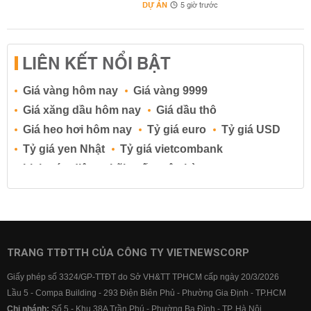
DỰ ÁN
5 giờ trước
LIÊN KẾT NỔI BẬT
Giá vàng hôm nay
Giá vàng 9999
Giá xăng dầu hôm nay
Giá dầu thô
Giá heo hơi hôm nay
Tỷ giá euro
Tỷ giá USD
Tỷ giá yen Nhật
Tỷ giá vietcombank
Lịch cúp điện
Lãi suất ngân hàng
Lãi suất tiết kiệm
Lãi suất tiền gửi
Lãi suất ngân hàng Agribank
Lãi suất ngân hàng Sacombank
Lãi suất ngân hàng BIDV
TRANG TTĐTTH CỦA CÔNG TY VIETNEWSCORP
Lãi suất ngân hàng Vietinbank
Giấy phép số 3324/GP-TTĐT do Sở VH&TT TPHCM cấp ngày 20/3/2026
Lãi suất ngân hàng Vietcombank
Lầu 5 - Compa Building - 293 Điện Biên Phủ - Phường Gia Định - TP.HCM
Chi nhánh:
Số 5 - Khu 38A Trần Phú - Phường Ba Đình - TP. Hà Nội