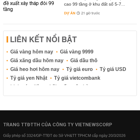
cao 99 tầng ở khu đất số 5-7...
DỰ ÁN
21 giờ trước
LIÊN KẾT NỔI BẬT
Giá vàng hôm nay
Giá vàng 9999
Giá xăng dầu hôm nay
Giá dầu thô
Giá heo hơi hôm nay
Tỷ giá euro
Tỷ giá USD
Tỷ giá yen Nhật
Tỷ giá vietcombank
Lịch cúp điện
Lãi suất ngân hàng
Lãi suất tiết kiệm
Lãi suất tiền gửi
Lãi suất ngân hàng Agribank
Lãi suất ngân hàng Sacombank
Lãi suất ngân hàng BIDV
TRANG TTĐTTH CỦA CÔNG TY VIETNEWSCORP
Lãi suất ngân hàng Vietinbank
Giấy phép số 3324/GP-TTĐT do Sở VH&TT TPHCM cấp ngày 20/3/2026
Lãi suất ngân hàng Vietcombank