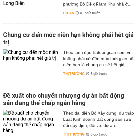
tỉnh Long An, trong tương lai sẽ có thêm nhiều tuyến
phường Bồ Đề để làm Khu nhà ở...
đường mới sẽ được mở giúp việc di chuyển của người
DỰ ÁN
01 phút trước
dân trong khu vực được thuận lợi hơn.
Theo đó, tuyến đường sẽ mở theo quy hoạch ở huyện
Bến Lức đáng chú ý nhất hiện nay là đường nối ĐT 824
Chung cư đến mốc niên hạn không phải hết giá
với đường cao tốc TP HCM - Trung Lương.
trị
Trên đây là những thông tin mới nhất về các tuyến
Theo lãnh đạo Batdongsan.com.vn,
đường sẽ mở ở huyện Bến Lức, tỉnh Long An, hy vọng
không phải cứ đến mốc thời gian hết
sẽ giúp bạn đọc biết được chính xác các đoạn đường,
niên hạn là chung cư sẽ hết giá...
tuyến đường, tuyến quốc lộ sẽ mở trong tương lai ở các
THỊ TRƯỜNG
6 giờ trước
xã, thị trấn trên địa bàn huyện Bến Lức.
Đề xuất cho chuyển nhượng dự án bất động
sản đang thế chấp ngân hàng
Theo đại diện Bộ Xây dựng, dự thảo
Luật Kinh doanh Bất động sản sửa
đổi quy định, đối với dự án...
THỊ TRƯỜNG
6 giờ trước