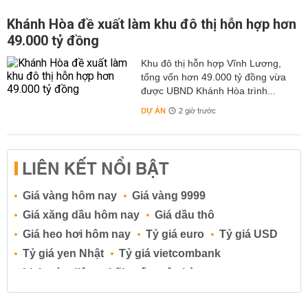
Khánh Hòa đề xuất làm khu đô thị hỗn hợp hơn
49.000 tỷ đồng
Khu đô thị hỗn hợp Vĩnh Lương,
tổng vốn hơn 49.000 tỷ đồng vừa
được UBND Khánh Hòa trình...
DỰ ÁN
2 giờ trước
LIÊN KẾT NỔI BẬT
Giá vàng hôm nay
Giá vàng 9999
Giá xăng dầu hôm nay
Giá dầu thô
Giá heo hơi hôm nay
Tỷ giá euro
Tỷ giá USD
Tỷ giá yen Nhật
Tỷ giá vietcombank
Lịch cúp điện
Lãi suất ngân hàng
Lãi suất tiết kiệm
Lãi suất tiền gửi