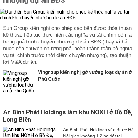
nhượng dự án BĐS
xây dựng hoàn chỉnh hệ thống giao thông, hạ tầng kỹ
thuật để thúc đẩy lưu thông, kết nối giao thông của người
dân với các khu vực lân cận; nâng cao hiệu quả thoát
nước, chống ngập úng, cải thiện mỹ quan môi trường đô
thị; cải thiện công tác thu gom rác thải và năng lực vận
Sun Group kiến nghị cho phép các bên được thỏa thuận
chuyển, tránh ô nhiễm môi trường.
kế thừa, tiếp tục thực hiện các nghĩa vụ tài chính còn lại
trong quá trình chuyển nhượng dự án BĐS (thay vì bắt
Giao thông hạ tầng theo như bản quy hoạch, Bến Lức
buộc bên chuyển nhượng phải hoàn thành toàn bộ nghĩa
chiếm rất nhiều ưu thế, thuận lợi cả về giao thông đường
vụ tài chính trước thời điểm chuyển nhượng), tạo thuận
thủy và đường bộ. Thuận lợi phát triển kinh tế, quốc
lợi M&A dự án.
phòng-an ninh khi có quốc lộ N2 chạy qua.
Vingroup kiến nghị gỡ vướng loạt dự án ở
Song song với đó là tuyến cao tốc Bến Lức - Long Thành
Phú Quốc
hiện cũng đang trong thời gian công trình hoàn thiện, dự
kiến sau khi hoàn thành cao tốc này sẽ đóng vai trò quan
trọng cho việc phát triển kinh tế huyện cũng như toàn
tỉnh Long An. Góp phần giảm áp lực, ùn tắc, các sự cố
tai nạn giao thông trên hai tuyến là quốc lộ 1A và quốc lộ
An Bình Phát Holdings làm khu NOXH ở Bồ Đề,
51.
Long Biên
Những tuyến đường sẽ mở ở huyện Bến Lức
An Bình Phát Holdings vừa được Hà
Theo bản đồ quy hoạch thuộc địa bàn huyện Bến Lức,
Nội giao khoảng 1,2 ha đất tại