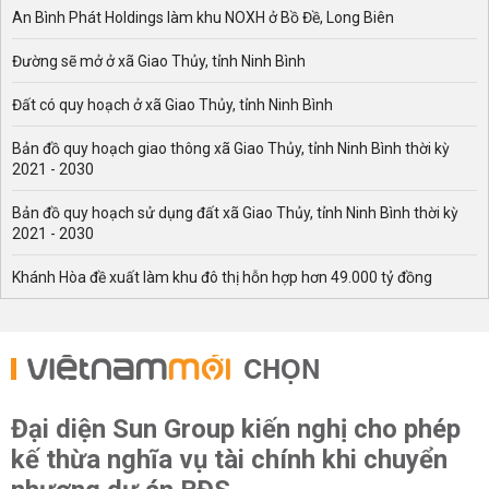
An Bình Phát Holdings làm khu NOXH ở Bồ Đề, Long Biên
đây:
- Tổng số tuyến đường sẽ mở trên địa bàn huyện Bến
Đường sẽ mở ở xã Giao Thủy, tỉnh Ninh Bình
Lức.
Đất có quy hoạch ở xã Giao Thủy, tỉnh Ninh Bình
- Hình ảnh huyện Bến Lức trên bản đồ Google vệ tinh.
Bản đồ quy hoạch giao thông xã Giao Thủy, tỉnh Ninh Bình thời kỳ
- Sơ đồ tuyến đường sẽ mở theo quy hoạch ở huyện Bến
2021 - 2030
Lức.
- Hình ảnh mô tả các tuyến đường sẽ mở theo quy
Bản đồ quy hoạch sử dụng đất xã Giao Thủy, tỉnh Ninh Bình thời kỳ
hoạch.
2021 - 2030
- Bản đồ quy hoạch xây dựng đến năm 2030, tầm nhìn
Khánh Hòa đề xuất làm khu đô thị hỗn hợp hơn 49.000 tỷ đồng
đến năm 2050.
- Quy mô, vị trí, tổng chiều dài, chiều rộng, điểm đầu -
điểm cuối, điểm giao cắt, các tuyến đường được mở
CHỌN
rộng sẽ đi qua các dự án nào,...
Mục đích quy hoạch mở đường tại huyện Bến Lức
Đại diện Sun Group kiến nghị cho phép
Hiện nay, trên địa bàn huyện Bến Lức đã và đang có các
kế thừa nghĩa vụ tài chính khi chuyển
dự án triển khai. Điều này sẽ góp phần từng bước đầu tư