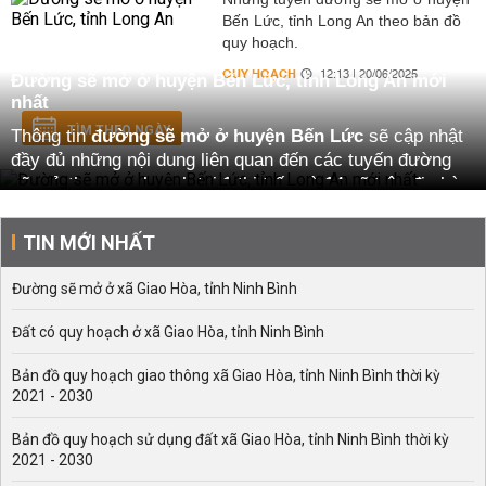
Bến Lức, tỉnh Long An theo bản đồ
quy hoạch.
QUY HOẠCH
12:13 | 20/06/2025
Đường sẽ mở ở huyện Bến Lức, tỉnh Long An mới
nhất
TÌM THEO NGÀY
Thông tin
đường sẽ mở ở huyện Bến Lức
sẽ cập nhật
đầy đủ những nội dung liên quan đến các tuyến đường
sẽ mở theo quy hoạch tại 1 thị trấn và 14 xã trên địa bàn
huyện.
Thông tin đường sẽ mở theo quy hoạch ở huyện Bến
TIN MỚI NHẤT
Lức
Đường sẽ mở ở xã Giao Hòa, tỉnh Ninh Bình
Theo đó, tại 1 thị trấn là: Đường sẽ mở ở thị trấn Bến
Lức.
Đất có quy hoạch ở xã Giao Hòa, tỉnh Ninh Bình
Và 14 xã bao gồm: Đường sẽ mở ở xã An Thạnh, Bình
Bản đồ quy hoạch giao thông xã Giao Hòa, tỉnh Ninh Bình thời kỳ
Đức, Long Hiệp, Lương Bình, Lương Hòa, Mỹ Yên, Nhựt
2021 - 2030
Chánh, Phước Lợi, Tân Bửu, Tân Hòa, Thạnh Đức,
Thạnh Hoà, Thạnh Lợi, Thanh Phú.
Bản đồ quy hoạch sử dụng đất xã Giao Hòa, tỉnh Ninh Bình thời kỳ
Bên cạnh đó, đường sẽ mở theo quy hoạch ở huyện Bến
2021 - 2030
Lức cũng sẽ cung cấp những thông tin đáng chú ý sau