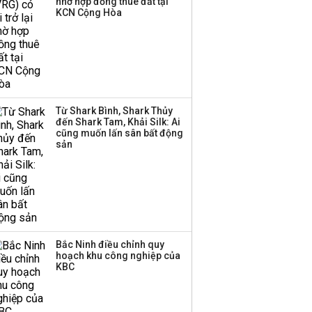
nhờ hợp đồng thuê đất tại
chứng khoán trong
KCN Cộng Hòa
tháng 7 biến động
Bamboo Capital và
BCG Land bị hủy tư
cách công ty đại chúng
Từ Shark Bình, Shark Thủy
đến Shark Tam, Khải Silk: Ai
cũng muốn lấn sân bất động
Thị trường thường
sản
‘phất lên’ trong tháng 8,
nhóm ngành nào có
tiềm năng dẫn sóng?
Bắc Ninh điều chỉnh quy
hoạch khu công nghiệp của
KBC