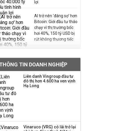
lợi
AI trở nên 'đáng sợ' hơn
Bitcoin: Giới đầu tư tháo
chạy vì thị trường bốc
hơi 40%, 150 tỷ USD bị
rút không thương tiếc
Doanh nghiệp duy nhất
sản xuất vàng mã trên
THÔNG TIN DOANH NGHIỆP
sàn báo lãi tăng 64%,
không vay một đồng
Liên danh Vingroup đầu tư
nào từ ngân hàng
đô thị hơn 4.600 ha ven vịnh
Hạ Long
Con gái tỷ phú Phạm
Nhật Vượng lần đầu
tham gia vào hệ sinh
thái Vingroup
Hơn 227.000 tài khoản
Vinaruco (VRG) có lãi trở lại
gia nhập thị trường