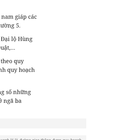
a nam giáp các
hường 5.
 Đại lộ Hùng
ật,...
 theo quy
ỉnh quy hoạch
ong số những
ở ngã ba