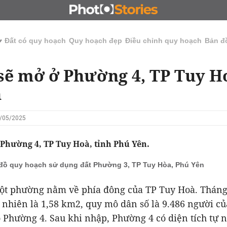
N
CHỦ ĐẦU TƯ
ĐẤU GIÁ - ĐẤU THẦU
KINH DOANH
ở
Đất có quy hoạch
Quy hoạch đẹp
Điều chỉnh quy hoạch
Bản đ
ẽ mở ở Phường 4, TP Tuy Ho
n
2/05/2025
Phường 4, TP Tuy Hoà, tỉnh Phú Yên.
đồ quy hoạch sử dụng đất Phường 3, TP Tuy Hòa, Phú Yên
ột phường nằm về phía đông của TP Tuy Hoà. Tháng 
ự nhiên là 1,58 km2, quy mô dân số là 9.486 người c
Phường 4. Sau khi nhập, Phường 4 có diện tích tự n