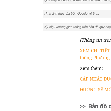
Quy hoạch Phường 4 theo bản đồ điều chỉnh 
Hình ảnh thực địa trên Google vệ tinh.
Ký hiệu đường giao thông trên bản đồ quy h
(Thông tin tron
XEM CHI TIẾT
thông Phường 4
Xem thêm:
CẬP NHẬT ĐƯỜ
ĐƯỜNG SẼ MỞ Ở
>>
Bản đồ 