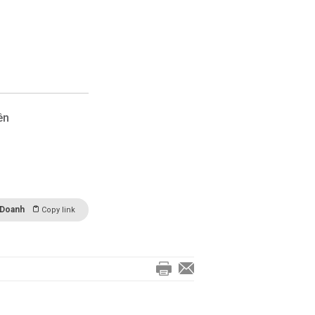
ên
 Doanh
Copy link