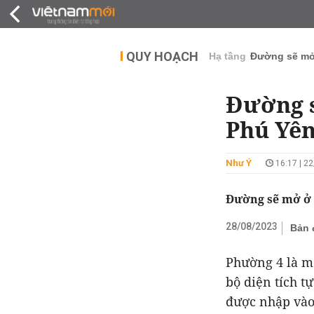
QUY HOẠCH
THỊ TRƯỜNG
DỰ Á
QUY HOẠCH
Hạ tầng
Đường sẽ m
Đường s
Phú Yê
Như Ý
16:17 | 2
Đường sẽ mở ở 
28/08/2023
Bản 
Phường 4 là m
bộ diện tích t
được nhập vào 