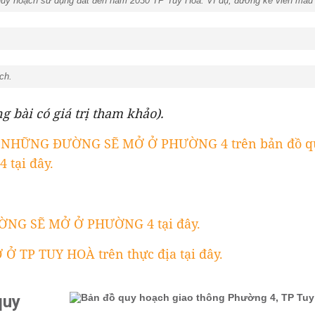
quy hoạch sử dụng đất đến năm 2030 TP Tuy Hoà. Ví dụ, đường kẻ viền màu 
oạch.
g bài có giá trị tham khảo).
 NHỮNG ĐƯỜNG SẼ MỞ Ở PHƯỜNG 4 trên bản đồ qu
 tại đây.
NG SẼ MỞ Ở PHƯỜNG 4 tại đây.
 TP TUY HOÀ trên thực địa tại đây.
quy