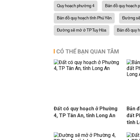
Quy hoạch phường 4
Bản đồ quy hoạch 
Bản đồ quy hoạch tỉnh Phú Yên
Đường sẽ
Đường sẽ mở ở TP Tuy Hòa
Bản đồ quy 
CÓ THỂ BẠN QUAN TÂM
Đất có quy hoạch ở Phường
Bản đ
4, TP Tân An, tỉnh Long An
đất P
tỉnh 