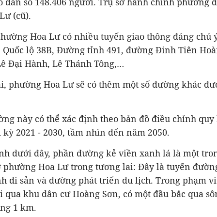
ô dân số
148.406
người. Trụ sở hành chính phường đặt
Lư (cũ).
phường Hoa Lư có nhiều tuyến giao thông đáng chú ý
, Quốc lộ 38B, Đường tỉnh 491, đường Đinh Tiên Hoà
ê Đại Hành, Lê Thánh Tông,…
ai, phường Hoa Lư sẽ có thêm một số đường khác đư
ng này có thể xác định theo bản đồ điều chỉnh quy 
 kỳ 2021 - 2030, tầm nhìn đến năm 2050.
ình dưới đây, phần đường kẻ viền xanh lá là một tr
 phường Hoa Lư trong tương lai: Đây là tuyến đường
h di sản và đường phát triển du lịch. Trong phạm v
i qua khu dân cư Hoàng Sơn, có một đầu bắc qua sô
ảng 1 km.