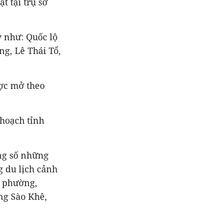
 tại trụ sở
 như: Quốc lộ
ng, Lê Thái Tổ,
ợc mở theo
hoạch tỉnh
ong số những
 du lịch cảnh
i phường,
ng Sào Khê,