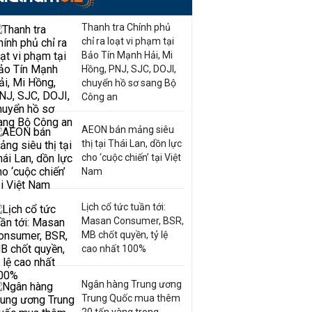
Thanh tra Chính phủ
chỉ ra loạt vi phạm tại
Bảo Tín Mạnh Hải, Mi
Hồng, PNJ, SJC, DOJI,
chuyển hồ sơ sang Bộ
Công an
AEON bán mảng siêu
thị tại Thái Lan, dồn lực
cho ‘cuộc chiến’ tại Việt
Nam
Lịch cổ tức tuần tới:
Masan Consumer, BSR,
MB chốt quyền, tỷ lệ
cao nhất 100%
Ngân hàng Trung ương
Trung Quốc mua thêm