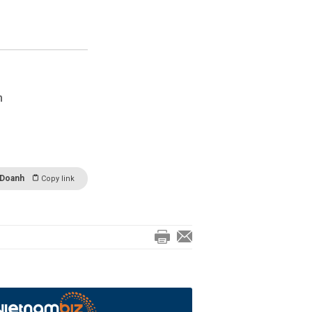
h
 Doanh
Copy link