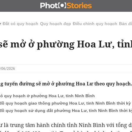
N
CHỦ ĐẦU TƯ
ĐẤU GIÁ - ĐẤU THẦU
KINH DOANH
ở
Đất có quy hoạch
Quy hoạch đẹp
Điều chỉnh quy hoạch
Bản đ
ẽ mở ở phường Hoa Lư, tỉn
9/06/2026
 tuyến đường sẽ mở ở phường Hoa Lư theo quy hoạch
có quy hoạch ở phường Hoa Lư, tỉnh Ninh Bình
đồ quy hoạch giao thông phường Hoa Lư, tỉnh Ninh Bình thời kỳ 
đồ quy hoạch sử dụng đất phường Hoa Lư, tỉnh Ninh Bình thời kỳ
ư là
trung tâm hành chính tỉnh Ninh Bình với
tổng d