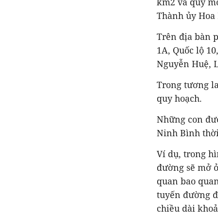
km2 và quy m
T
hành
ủy Hoa 
Trên địa bàn 
1A, Quốc lộ 10
Nguyễn Huệ, L
Trong tương l
quy hoạch.
Những con đườ
Ninh Bình thời
Ví dụ, trong h
đường sẽ mở ở
quan bao quan
tuyến đường đ
chiều dài kho