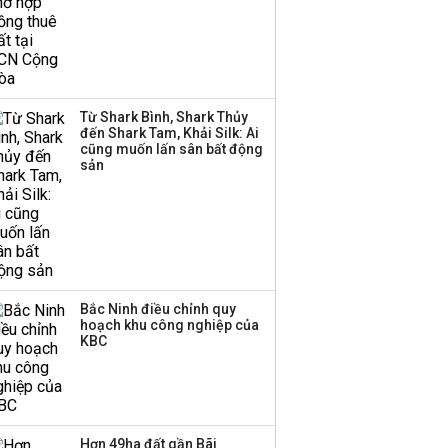
ngoại hối nửa đầu năm
2026: Vietcombank
quán quân, ACB dẫn
đầu nhóm tư nhân
Từ Shark Bình, Shark Thủy
Công ty 100 tỷ của
đến Shark Tam, Khải Silk: Ai
Huấn Hoa Hồng bỗng
cũng muốn lấn sân bất động
dưng ‘biến mất’, một
sản
công ty khác đã giải thể
Bắc Ninh điều chỉnh quy
hoạch khu công nghiệp của
KBC
Hơn 49ha đất gần Bãi