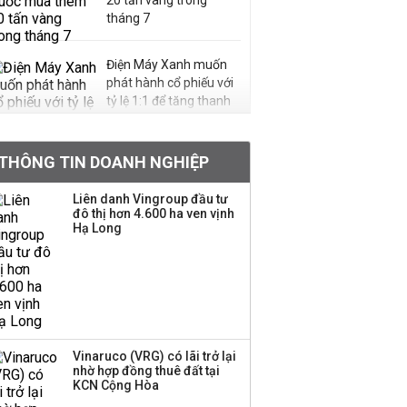
20 tấn vàng trong
tháng 7
Điện Máy Xanh muốn
phát hành cổ phiếu với
tỷ lệ 1:1 để tăng thanh
khoản
THÔNG TIN DOANH NGHIỆP
Sau nhịp điều chỉnh
mạnh, CTCK nhìn thấy
Liên danh Vingroup đầu tư
cơ hội ở nhóm cổ phiếu
đô thị hơn 4.600 ha ven vịnh
nào?
Hạ Long
Một thương hiệu thời
trang Việt đóng cửa
sau 5 năm hoạt động,
thanh lý toàn bộ cửa
hàng
Vinaruco (VRG) có lãi trở lại
nhờ hợp đồng thuê đất tại
TOP 10 ngân hàng lãi
KCN Cộng Hòa
lớn nhất từ kinh doanh