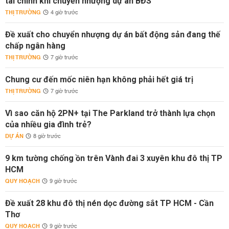
tài chính khi chuyển nhượng dự án BĐS
THỊ TRƯỜNG
4 giờ trước
Đề xuất cho chuyển nhượng dự án bất động sản đang thế
chấp ngân hàng
THỊ TRƯỜNG
7 giờ trước
Chung cư đến mốc niên hạn không phải hết giá trị
THỊ TRƯỜNG
7 giờ trước
Vì sao căn hộ 2PN+ tại The Parkland trở thành lựa chọn
của nhiều gia đình trẻ?
DỰ ÁN
8 giờ trước
9 km tường chống ồn trên Vành đai 3 xuyên khu đô thị TP
HCM
QUY HOẠCH
9 giờ trước
Đề xuất 28 khu đô thị nén dọc đường sắt TP HCM - Cần
Thơ
QUY HOẠCH
9 giờ trước