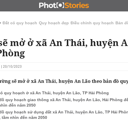
N
CHỦ ĐẦU TƯ
ĐẤU GIÁ - ĐẤU THẦU
KINH DOANH
ở
Đất có quy hoạch
Quy hoạch đẹp
Điều chỉnh quy hoạch
Bản đ
ẽ mở ở xã An Thái, huyện A
Phòng
 | 20/10/2023
ờng sẽ mở ở xã An Thái, huyện An Lão theo bản đồ qu
có quy hoạch ở xã An Thái, huyện An Lão, TP Hải Phòng
đồ quy hoạch giao thông xã An Thái, huyện An Lão, Hải Phòng đ
nhìn đến năm 2050
đồ quy hoạch sử dụng đất xã An Thái, huyện An Lão, TP Hải Ph
, tầm nhìn đến năm 2050