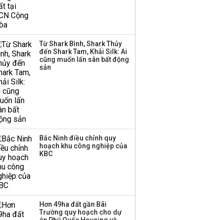
135 tỷ đồng nửa đầu
năm, dồn 6 concert vào
cuối năm
Từ Shark Bình, Shark Thủy
Công ty 100 tỷ của
đến Shark Tam, Khải Silk: Ai
Huấn Hoa Hồng bỗng
cũng muốn lấn sân bất động
dưng ‘biến mất’, một
sản
công ty khác đã giải thể
Bắc Ninh điều chỉnh quy
hoạch khu công nghiệp của
KBC
Hơn 49ha đất gần Bãi
Trường quy hoạch cho dự