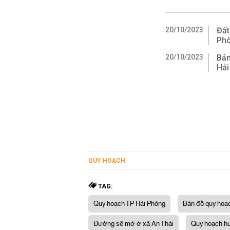
20/10/2023
Đất
Ph
20/10/2023
Bản
Hải
QUY HOẠCH
TAG:
Quy hoạch TP Hải Phòng
Bản đồ quy hoạc
Đường sẽ mở ở xã An Thái
Quy hoạch hu