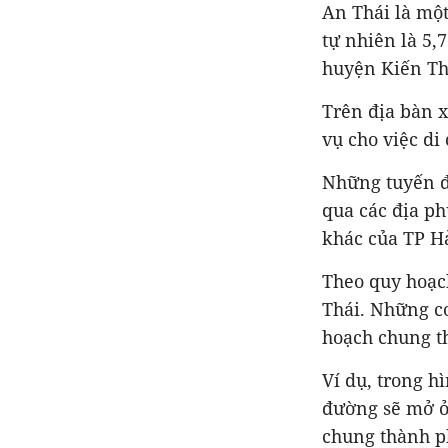
An Thái là một
tự nhiên là 5,
huyện Kiến Thụ
Trên địa bàn x
vụ cho việc d
Những tuyến đ
qua các địa p
khác của TP H
Theo quy hoạc
Thái. Những c
hoạch chung t
Ví dụ, trong h
đường sẽ mở ở 
chung thành p