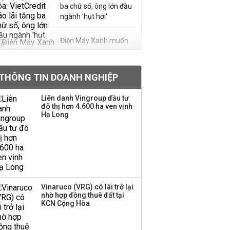
ba chữ số, ông lớn đầu
ngành 'hụt hơi'
Điện Máy Xanh muốn
phát hành cổ phiếu với
tỷ lệ 1:1 để tăng thanh
khoản
THÔNG TIN DOANH NGHIỆP
Sau nhịp điều chỉnh
Liên danh Vingroup đầu tư
đô thị hơn 4.600 ha ven vịnh
mạnh, CTCK nhìn thấy
Hạ Long
cơ hội ở nhóm cổ phiếu
nào?
Một thương hiệu thời
trang Việt đóng cửa
sau 5 năm hoạt động,
thanh lý toàn bộ cửa
Vinaruco (VRG) có lãi trở lại
nhờ hợp đồng thuê đất tại
hàng
KCN Cộng Hòa
DatVietVAC lãi sau thuế