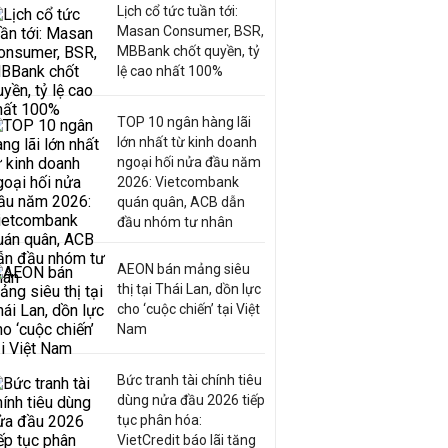
Lịch cổ tức tuần tới:
Masan Consumer, BSR,
MBBank chốt quyền, tỷ
lệ cao nhất 100%
TOP 10 ngân hàng lãi
lớn nhất từ kinh doanh
ngoại hối nửa đầu năm
2026: Vietcombank
quán quân, ACB dẫn
đầu nhóm tư nhân
AEON bán mảng siêu
thị tại Thái Lan, dồn lực
cho ‘cuộc chiến’ tại Việt
Nam
Bức tranh tài chính tiêu
dùng nửa đầu 2026 tiếp
tục phân hóa:
VietCredit báo lãi tăng