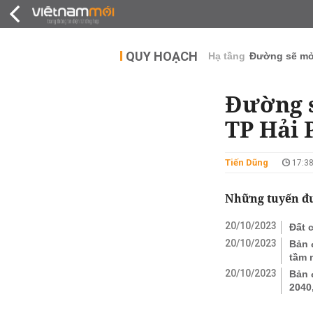
QUY HOẠCH
THỊ TRƯỜNG
DỰ Á
QUY HOẠCH
Hạ tầng
Đường sẽ m
Đường s
TP Hải 
Tiến Dũng
17:38
Những tuyến đư
20/10/2023
Đất 
20/10/2023
Bản 
tầm 
20/10/2023
Bản 
2040