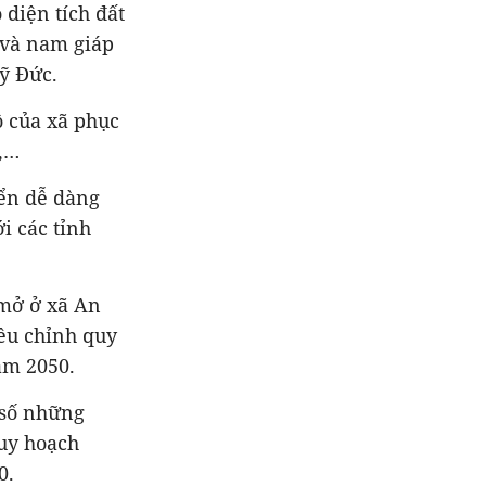
 diện tích đất
 và nam giáp
ỹ Đức.
ộ của xã phục
n,…
ển dễ dàng
i các tỉnh
 mở ở xã An
ều chỉnh quy
ăm 2050.
 số những
quy hoạch
0.