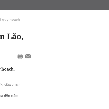
ồ quy hoạch
n Lão,
y hoạch.
ến năm 2040,
òng đến năm