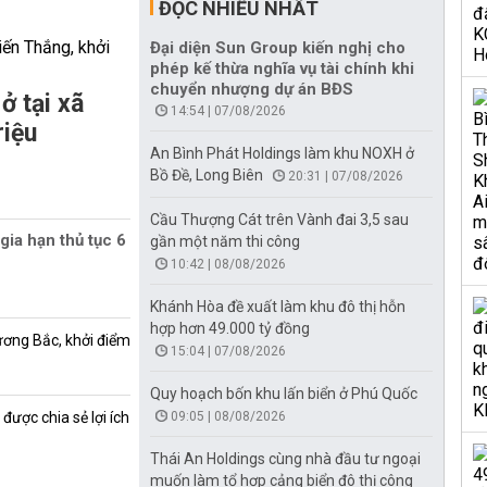
ĐỌC NHIỀU NHẤT
Đại diện Sun Group kiến nghị cho
phép kế thừa nghĩa vụ tài chính khi
chuyển nhượng dự án BĐS
ở tại xã
14:54 | 07/08/2026
riệu
An Bình Phát Holdings làm khu NOXH ở
Bồ Đề, Long Biên
20:31 | 07/08/2026
Cầu Thượng Cát trên Vành đai 3,5 sau
gia hạn thủ tục 6
gần một năm thi công
10:42 | 08/08/2026
Khánh Hòa đề xuất làm khu đô thị hỗn
hợp hơn 49.000 tỷ đồng
ương Bắc, khởi điểm
15:04 | 07/08/2026
Quy hoạch bốn khu lấn biển ở Phú Quốc
được chia sẻ lợi ích
09:05 | 08/08/2026
Thái An Holdings cùng nhà đầu tư ngoại
muốn làm tổ hợp cảng biển đô thị công