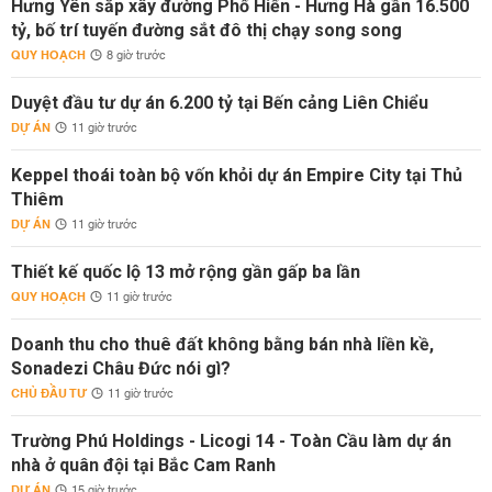
Hưng Yên sắp xây đường Phố Hiến - Hưng Hà gần 16.500
tỷ, bố trí tuyến đường sắt đô thị chạy song song
QUY HOẠCH
8 giờ trước
Duyệt đầu tư dự án 6.200 tỷ tại Bến cảng Liên Chiểu
DỰ ÁN
11 giờ trước
Keppel thoái toàn bộ vốn khỏi dự án Empire City tại Thủ
Thiêm
DỰ ÁN
11 giờ trước
Thiết kế quốc lộ 13 mở rộng gần gấp ba lần
QUY HOẠCH
11 giờ trước
Doanh thu cho thuê đất không bằng bán nhà liền kề,
Sonadezi Châu Đức nói gì?
CHỦ ĐẦU TƯ
11 giờ trước
Trường Phú Holdings - Licogi 14 - Toàn Cầu làm dự án
nhà ở quân đội tại Bắc Cam Ranh
DỰ ÁN
15 giờ trước