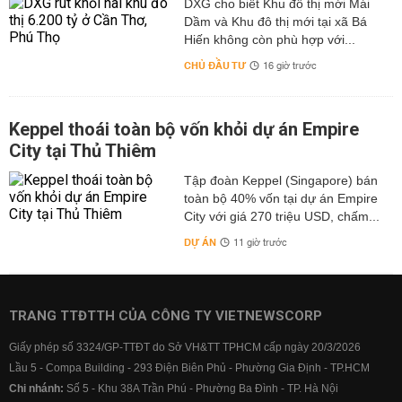
DXG cho biết Khu đô thị mới Mái
Dầm và Khu đô thị mới tại xã Bá
Hiến không còn phù hợp với...
CHỦ ĐẦU TƯ
16 giờ trước
Keppel thoái toàn bộ vốn khỏi dự án Empire
City tại Thủ Thiêm
Tập đoàn Keppel (Singapore) bán
toàn bộ 40% vốn tại dự án Empire
City với giá 270 triệu USD, chấm...
DỰ ÁN
11 giờ trước
TRANG TTĐTTH CỦA CÔNG TY VIETNEWSCORP
Giấy phép số 3324/GP-TTĐT do Sở VH&TT TPHCM cấp ngày 20/3/2026
Lầu 5 - Compa Building - 293 Điện Biên Phủ - Phường Gia Định - TP.HCM
Chi nhánh:
Số 5 - Khu 38A Trần Phú - Phường Ba Đình - TP. Hà Nội