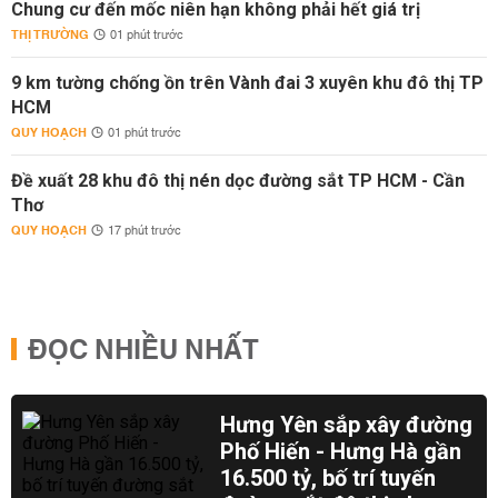
Chung cư đến mốc niên hạn không phải hết giá trị
THỊ TRƯỜNG
01 phút trước
9 km tường chống ồn trên Vành đai 3 xuyên khu đô thị TP
HCM
QUY HOẠCH
01 phút trước
Đề xuất 28 khu đô thị nén dọc đường sắt TP HCM - Cần
Thơ
QUY HOẠCH
17 phút trước
ĐỌC NHIỀU NHẤT
Hưng Yên sắp xây đường
Phố Hiến - Hưng Hà gần
16.500 tỷ, bố trí tuyến