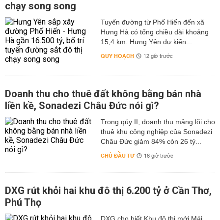
chạy song song
Tuyến đường từ Phố Hiến đến xã
Hưng Hà có tổng chiều dài khoảng
15,4 km. Hưng Yên dự kiến...
QUY HOẠCH
12 giờ trước
Doanh thu cho thuê đất không bằng bán nhà
liền kề, Sonadezi Châu Đức nói gì?
Trong qúy II, doanh thu mảng lõi cho
thuê khu công nghiệp của Sonadezi
Châu Đức giảm 84% còn 26 tỷ...
CHỦ ĐẦU TƯ
16 giờ trước
DXG rút khỏi hai khu đô thị 6.200 tỷ ở Cần Thơ,
Phú Thọ
DXG cho biết Khu đô thị mới Mái