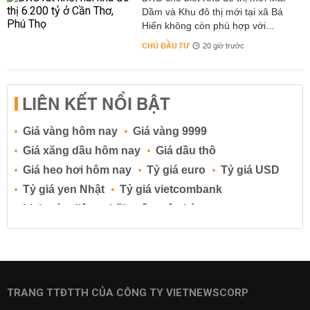
Dầm và Khu đô thị mới tại xã Bá
Hiến không còn phù hợp với...
CHỦ ĐẦU TƯ
20 giờ trước
LIÊN KẾT NỔI BẬT
Giá vàng hôm nay
Giá vàng 9999
Giá xăng dầu hôm nay
Giá dầu thô
Giá heo hơi hôm nay
Tỷ giá euro
Tỷ giá USD
Tỷ giá yen Nhật
Tỷ giá vietcombank
Lịch cúp điện
Lãi suất ngân hàng
Lãi suất tiết kiệm
Lãi suất tiền gửi
Lãi suất ngân hàng Agribank
Lãi suất ngân hàng Sacombank
Lãi suất ngân hàng BIDV
TRANG TTĐTTH CỦA CÔNG TY VIETNEWSCORP
Lãi suất ngân hàng Vietinbank