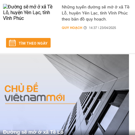
Những tuyến đường sẽ mở ở xã Tề
Lỗ, huyện Yên Lạc, tỉnh Vĩnh Phúc
theo bản đồ quy hoạch.
QUY HOẠCH
14:37 | 23/04/2025
TÌM THEO NGÀY
Đường sẽ mở ở xã Tề Lỗ