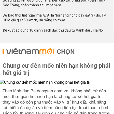
Bổ sung 27 km đường gom hai bên cao tốc Châu Đốc - Cần Thơ -
Sóc Trăng, hoàn thành sau một năm
Dự báo thời tiết ngày mai 8/8 Hà Nội nắng nóng gay gắt 37 độ, TP
HCM gió giật 50 km/h, Đà Nẵng có mưa
Đề xuất áp dụng 10 chính sách đặc thù đầu tư Vành đai 5 Hà Nội
CHỌN
Chung cư đến mốc niên hạn không phải
hết giá trị
Theo lãnh đạo Batdongsan.com.vn, không phải cứ đến
mốc thời gian hết niên hạn là chung cư sẽ hết giá trị,
thay vào đó còn phụ thuộc vào vị trí khu đất, khả năng
tái thiết của dự án và tiềm năng tiếp tục khai thác, chính
sách bồi thường, tái định cư cho các hộ dân trong tương