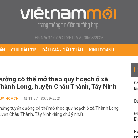
Hà Nội 37.07 °C
|
09:12AM, 09/08/2026
ÁN
CHỦ ĐẦU TƯ
ĐẤU GIÁ - ĐẤU THẦU
KINH DOANH
ường có thể mở theo quy hoạch ở xã
C
hành Long, huyện Châu Thành, Tây Ninh
lã
UY HOẠCH
11:57 | 30/09/2021
Đư
hững tuyến đường có thể mở theo quy hoạch ở xã Thành Long,
Đấ
uyện Châu Thành, Tây Ninh đáng chú ý nhất.
B
Ho
k