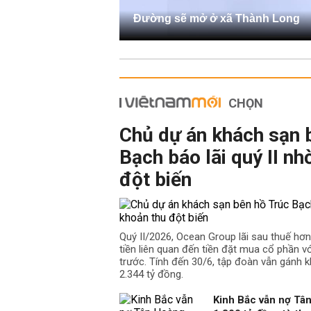
Đường sẽ mở ở xã Thành Long
CHỌN
Chủ dự án khách sạn 
Bạch báo lãi quý II nh
đột biến
Quý II/2026, Ocean Group lãi sau thuế hơ
tiền liên quan đến tiền đặt mua cổ phần v
trước. Tính đến 30/6, tập đoàn vẫn gánh k
2.344 tỷ đồng.
Kinh Bắc vẫn nợ Tâ