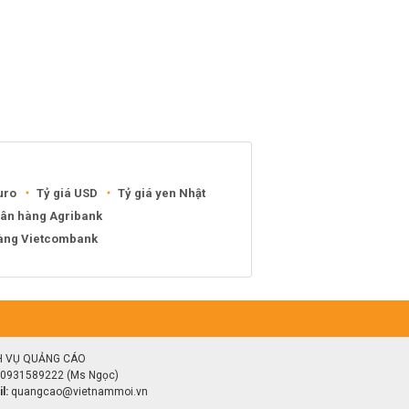
uro
Tỷ giá USD
Tỷ giá yen Nhật
gân hàng Agribank
hàng Vietcombank
H VỤ QUẢNG CÁO
0931589222 (Ms Ngọc)
l:
quangcao@vietnammoi.vn