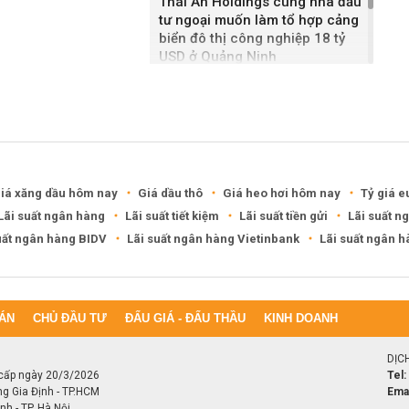
Thái An Holdings cùng nhà đầu
tư ngoại muốn làm tổ hợp cảng
biển đô thị công nghiệp 18 tỷ
USD ở Quảng Ninh
Bắc Ninh giao nhà đầu tư hai
dự án NOXH gần 2.000 tỷ đồng
iá xăng dầu hôm nay
Giá dầu thô
Giá heo hơi hôm nay
Tỷ giá e
Lãi suất ngân hàng
Lãi suất tiết kiệm
Lãi suất tiền gửi
Lãi suất n
uất ngân hàng BIDV
Lãi suất ngân hàng Vietinbank
Lãi suất ngân 
ÁN
CHỦ ĐẦU TƯ
ĐẤU GIÁ - ĐẤU THẦU
KINH DOANH
DỊC
cấp ngày 20/3/2026
Tel:
ng Gia Định - TP.HCM
Emai
h - TP. Hà Nội