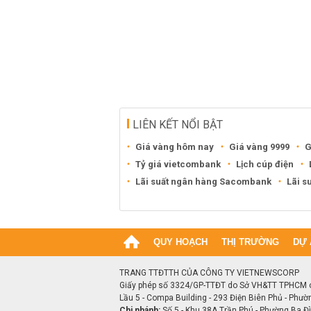
LIÊN KẾT NỔI BẬT
Giá vàng hôm nay
Giá vàng 9999
G
Tỷ giá vietcombank
Lịch cúp điện
Lãi suất ngân hàng Sacombank
Lãi s
QUY HOẠCH
THỊ TRƯỜNG
DỰ 
TRANG TTĐTTH CỦA CÔNG TY VIETNEWSCORP
Giấy phép số 3324/GP-TTĐT do Sở VH&TT TPHCM 
Lầu 5 - Compa Building - 293 Điện Biên Phủ - Phườ
Chi nhánh:
Số 5 - Khu 38A Trần Phú - Phường Ba Đìn