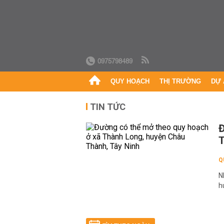
0975798489
QUY HOẠCH
THỊ TRƯỜNG
DỰ 
TIN TỨC
Đ
T
Q
N
h