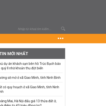
TIN MỚI NHẤT
hủ dự án khách sạn bên hồ Trúc Bạch báo
i quý II nhờ khoản thu đột biến
ờng sẽ mở ở xã Giao Minh, tỉnh Ninh Bình
t có quy hoạch ở xã Giao Minh, tỉnh Ninh
ình
àng Mai, Hà Nội đấu giá 13 thửa đất ở,
hởi điểm từ 43 triệu đồng/m2