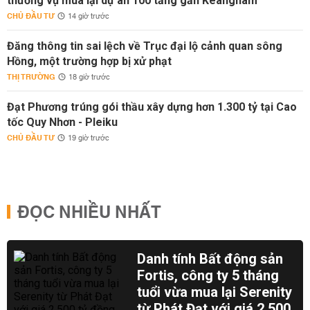
thương vụ mua lại dự án 100 tầng gần Keangnam
CHỦ ĐẦU TƯ
14 giờ trước
Đăng thông tin sai lệch về Trục đại lộ cảnh quan sông
Hồng, một trường hợp bị xử phạt
THỊ TRƯỜNG
18 giờ trước
Đạt Phương trúng gói thầu xây dựng hơn 1.300 tỷ tại Cao
tốc Quy Nhơn - Pleiku
CHỦ ĐẦU TƯ
19 giờ trước
ĐỌC NHIỀU NHẤT
Danh tính Bất động sản
Fortis, công ty 5 tháng
tuổi vừa mua lại Serenity
từ Phát Đạt với giá 2.500