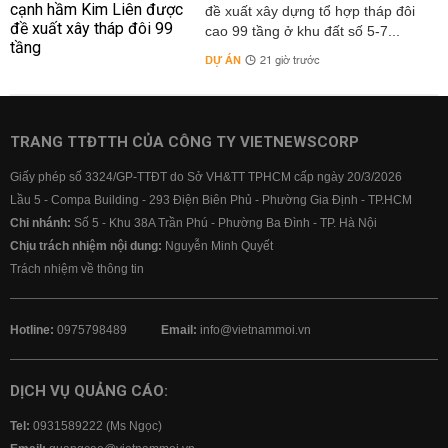
đề xuất xây dựng tổ hợp tháp đôi
cao 99 tầng ở khu đất số 5-7...
DỰ ÁN
21 giờ trước
TRANG TTĐTTH CỦA CÔNG TY VIETNEWSCORP
Giấy phép số 3324/GP-TTĐT do Sở VH&TT TPHCM cấp ngày 20/3/2026
Lầu 5 - Compa Building - 293 Điện Biên Phủ - Phường Gia Định - TP.HCM
Chi nhánh:
Số 5 - Khu 38A Trần Phú - Phường Ba Đình - TP. Hà Nội
Chịu trách nhiệm nội dung:
Nguyễn Minh Quyết
Trách nhiệm về thông tin
Hotline:
0975798489
Email:
info@vietnammoi.vn
DỊCH VỤ QUẢNG CÁO:
Tel:
0931589222 (Ms Ngọc)