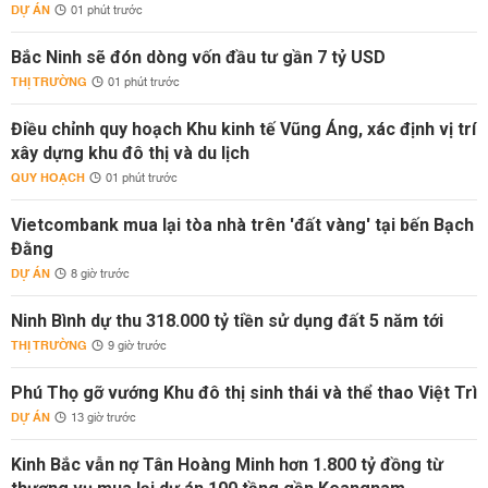
DỰ ÁN
01 phút trước
Bắc Ninh sẽ đón dòng vốn đầu tư gần 7 tỷ USD
THỊ TRƯỜNG
01 phút trước
Điều chỉnh quy hoạch Khu kinh tế Vũng Áng, xác định vị trí
xây dựng khu đô thị và du lịch
QUY HOẠCH
01 phút trước
Vietcombank mua lại tòa nhà trên 'đất vàng' tại bến Bạch
Đằng
DỰ ÁN
8 giờ trước
Ninh Bình dự thu 318.000 tỷ tiền sử dụng đất 5 năm tới
THỊ TRƯỜNG
9 giờ trước
Phú Thọ gỡ vướng Khu đô thị sinh thái và thể thao Việt Trì
DỰ ÁN
13 giờ trước
Kinh Bắc vẫn nợ Tân Hoàng Minh hơn 1.800 tỷ đồng từ