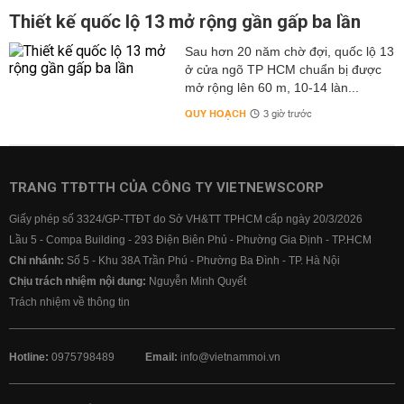
Thiết kế quốc lộ 13 mở rộng gần gấp ba lần
Sau hơn 20 năm chờ đợi, quốc lộ 13
ở cửa ngõ TP HCM chuẩn bị được
mở rộng lên 60 m, 10-14 làn...
QUY HOẠCH
3 giờ trước
TRANG TTĐTTH CỦA CÔNG TY VIETNEWSCORP
Giấy phép số 3324/GP-TTĐT do Sở VH&TT TPHCM cấp ngày 20/3/2026
Lầu 5 - Compa Building - 293 Điện Biên Phủ - Phường Gia Định - TP.HCM
Chi nhánh:
Số 5 - Khu 38A Trần Phú - Phường Ba Đình - TP. Hà Nội
Chịu trách nhiệm nội dung:
Nguyễn Minh Quyết
Trách nhiệm về thông tin
Hotline:
0975798489
Email:
info@vietnammoi.vn