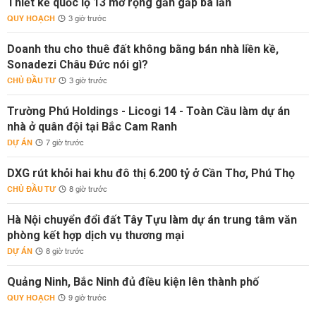
Thiết kế quốc lộ 13 mở rộng gần gấp ba lần
QUY HOẠCH
3 giờ trước
Doanh thu cho thuê đất không bằng bán nhà liền kề,
Sonadezi Châu Đức nói gì?
CHỦ ĐẦU TƯ
3 giờ trước
Trường Phú Holdings - Licogi 14 - Toàn Cầu làm dự án
nhà ở quân đội tại Bắc Cam Ranh
DỰ ÁN
7 giờ trước
DXG rút khỏi hai khu đô thị 6.200 tỷ ở Cần Thơ, Phú Thọ
CHỦ ĐẦU TƯ
8 giờ trước
Hà Nội chuyển đổi đất Tây Tựu làm dự án trung tâm văn
phòng kết hợp dịch vụ thương mại
DỰ ÁN
8 giờ trước
Quảng Ninh, Bắc Ninh đủ điều kiện lên thành phố
QUY HOẠCH
9 giờ trước