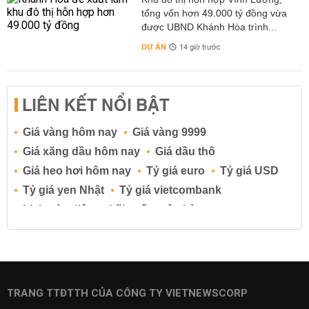
tổng vốn hơn 49.000 tỷ đồng vừa
được UBND Khánh Hòa trình...
DỰ ÁN
14 giờ trước
LIÊN KẾT NỔI BẬT
Giá vàng hôm nay
Giá vàng 9999
Giá xăng dầu hôm nay
Giá dầu thô
Giá heo hơi hôm nay
Tỷ giá euro
Tỷ giá USD
Tỷ giá yen Nhật
Tỷ giá vietcombank
Lịch cúp điện
Lãi suất ngân hàng
Lãi suất tiết kiệm
Lãi suất tiền gửi
Lãi suất ngân hàng Agribank
Lãi suất ngân hàng Sacombank
Lãi suất ngân hàng BIDV
TRANG TTĐTTH CỦA CÔNG TY VIETNEWSCORP
Lãi suất ngân hàng Vietinbank