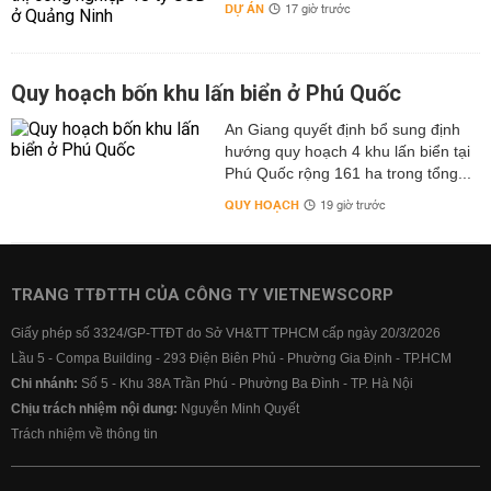
DỰ ÁN
17 giờ trước
Quy hoạch bốn khu lấn biển ở Phú Quốc
An Giang quyết định bổ sung định
hướng quy hoạch 4 khu lấn biển tại
Phú Quốc rộng 161 ha trong tổng...
QUY HOẠCH
19 giờ trước
TRANG TTĐTTH CỦA CÔNG TY VIETNEWSCORP
Giấy phép số 3324/GP-TTĐT do Sở VH&TT TPHCM cấp ngày 20/3/2026
Lầu 5 - Compa Building - 293 Điện Biên Phủ - Phường Gia Định - TP.HCM
Chi nhánh:
Số 5 - Khu 38A Trần Phú - Phường Ba Đình - TP. Hà Nội
Chịu trách nhiệm nội dung:
Nguyễn Minh Quyết
Trách nhiệm về thông tin