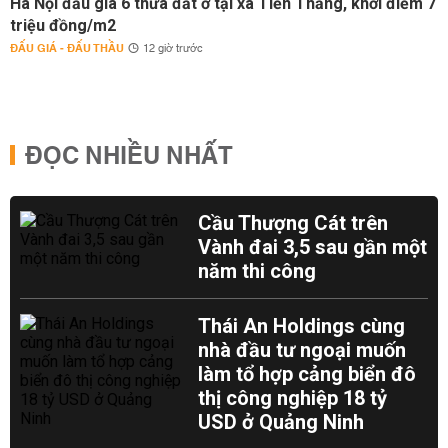
Hà Nội đấu giá 6 thửa đất ở tại xã Tiến Thắng, khởi điểm 7
triệu đồng/m2
ĐẤU GIÁ - ĐẤU THẦU
12 giờ trước
ĐỌC NHIỀU NHẤT
Cầu Thượng Cát trên
Vành đai 3,5 sau gần một
năm thi công
Thái An Holdings cùng
nhà đầu tư ngoại muốn
làm tổ hợp cảng biển đô
thị công nghiệp 18 tỷ
USD ở Quảng Ninh