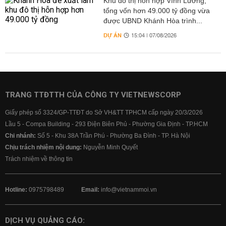
Khu đô thị hỗn hợp Vĩnh Lương,
tổng vốn hơn 49.000 tỷ đồng vừa
được UBND Khánh Hòa trình...
DỰ ÁN
15:04 | 07/08/2026
TRANG TTĐTTH CỦA CÔNG TY VIETNEWSCORP
Giấy phép số 3324/GP-TTĐT do Sở VH&TT TPHCM cấp ngày 20/3/2026
Lầu 5 - Compa Building - 293 Điện Biên Phủ - Phường Gia Định - TP.HCM
Chi nhánh:
Số 5 - Khu 38A Trần Phú - Phường Ba Đình - TP. Hà Nội
Chịu trách nhiệm nội dung:
Nguyễn Minh Quyết
Trách nhiệm về thông tin
Hotline:
0975798489
Email:
info@vietnammoi.vn
DỊCH VỤ QUẢNG CÁO: