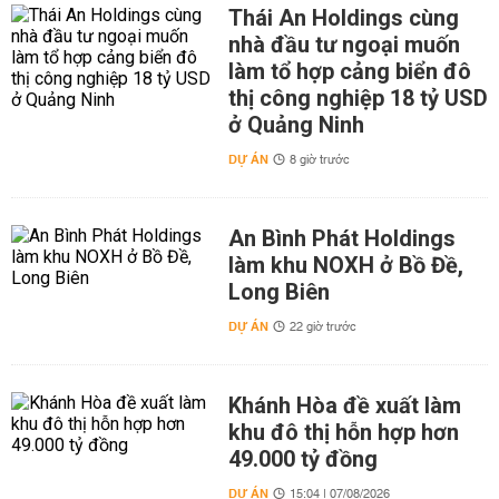
Thái An Holdings cùng
nhà đầu tư ngoại muốn
làm tổ hợp cảng biển đô
thị công nghiệp 18 tỷ USD
ở Quảng Ninh
DỰ ÁN
8 giờ trước
An Bình Phát Holdings
làm khu NOXH ở Bồ Đề,
Long Biên
DỰ ÁN
22 giờ trước
Khánh Hòa đề xuất làm
khu đô thị hỗn hợp hơn
49.000 tỷ đồng
DỰ ÁN
15:04 | 07/08/2026