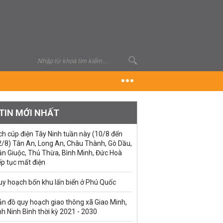
TIN MỚI NHẤT
ch cúp điện Tây Ninh tuần này (10/8 đến
2/8) Tân An, Long An, Châu Thành, Gò Dầu,
ần Giuộc, Thủ Thừa, Bình Minh, Đức Hoà
ếp tục mất điện
uy hoạch bốn khu lấn biển ở Phú Quốc
ản đồ quy hoạch giao thông xã Giao Minh,
nh Ninh Bình thời kỳ 2021 - 2030