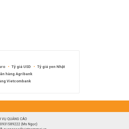
uro
Tỷ giá USD
Tỷ giá yen Nhật
gân hàng Agribank
hàng Vietcombank
H VỤ QUẢNG CÁO
0931589222 (Ms Ngọc)