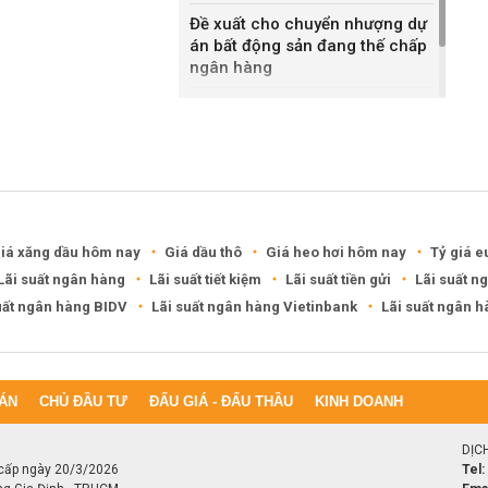
Đề xuất cho chuyển nhượng dự
án bất động sản đang thế chấp
ngân hàng
Khánh Hòa đề xuất làm khu đô
thị hỗn hợp hơn 49.000 tỷ đồng
iá xăng dầu hôm nay
Giá dầu thô
Giá heo hơi hôm nay
Tỷ giá e
Lãi suất ngân hàng
Lãi suất tiết kiệm
Lãi suất tiền gửi
Lãi suất n
uất ngân hàng BIDV
Lãi suất ngân hàng Vietinbank
Lãi suất ngân 
ÁN
CHỦ ĐẦU TƯ
ĐẤU GIÁ - ĐẤU THẦU
KINH DOANH
DỊC
cấp ngày 20/3/2026
Tel: