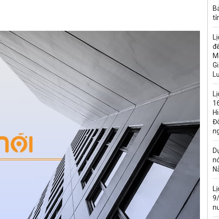
B
tỉ
Lị
đế
M
Gi
L
Lị
16
H
Đ
n
Dự
n
N
L
9
n