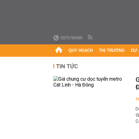
0975798489
QUY HOẠCH
THỊ TRƯỜNG
DỰ 
TIN TỨC
G
T
D
t
C