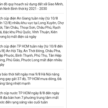
ản đồ quy hoạch sử dụng đất xã Giao Minh,
nh Ninh Bình thời kỳ 2021 - 2030
ch cúp điện An Giang tuần này (từ 10/8
n 12/8) nhiều khu vực tại Long Xuyên, Chợ
ới, Tân Châu, Thoại Sơn, Châu Phú, Rạch
á, Đặc khu Phú Quốc, Vĩnh Thuận, Kiên
ương bị mất điện cả ngày
ch cúp điện TP HCM tuần này (từ 10/8 đến
/8) An Hội Tây, An Thới Đông, Châu Pha,
iệp Phước, Bình Thạnh, Phú Thọ, Tân Hiệp
ông, Phú Giáo, Phước Long mất điện nhiều
gày
 báo thời tiết ngày mai 9/8 Hà Nội nắng
óng gay gắt 37 độ, TP HCM mưa dông, Đà
ẵng tăng nhiệt mạnh
ịch cúp nước TP HCM ngày 8/8 đến ngày
/8 địa bàn hơn 7 phường trung tâm mất
ước đến rạng sáng vào cuối tuần