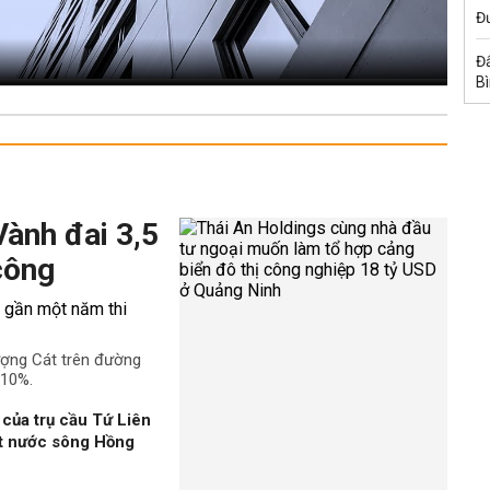
Đư
Đấ
B
Vành đai 3,5
công
ượng Cát trên đường
 10%.
của trụ cầu Tứ Liên
ặt nước sông Hồng