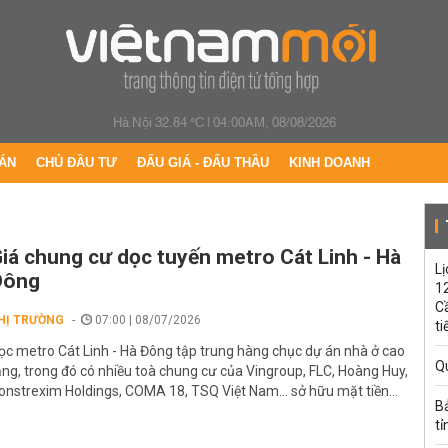
Hà Nội 32.84 °C
|
04:00AM, 08/08/2026
ÁN
CHỦ ĐẦU TƯ
ĐẤU GIÁ - ĐẤU THẦU
KINH DOANH
iá chung cư dọc tuyến metro Cát Linh - Hà
Lị
Đông
1
C
HỊ TRƯỜNG
07:00 | 08/07/2026
ti
ọc metro Cát Linh - Hà Đông tập trung hàng chục dự án nhà ở cao
Q
ầng, trong đó có nhiều toà chung cư của Vingroup, FLC, Hoàng Huy,
onstrexim Holdings, COMA 18, TSQ Việt Nam... sở hữu mặt tiền...
B
tỉ