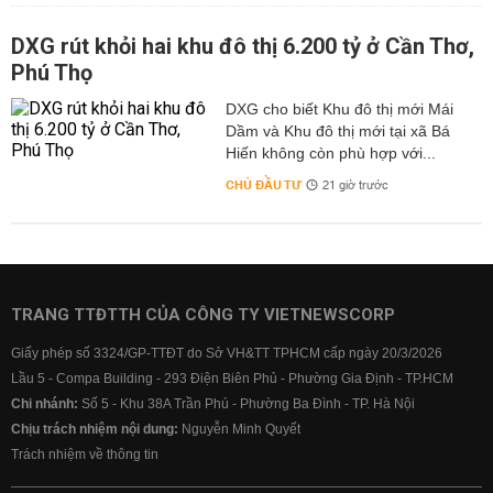
DXG rút khỏi hai khu đô thị 6.200 tỷ ở Cần Thơ,
Phú Thọ
DXG cho biết Khu đô thị mới Mái
Dầm và Khu đô thị mới tại xã Bá
Hiến không còn phù hợp với...
CHỦ ĐẦU TƯ
21 giờ trước
TRANG TTĐTTH CỦA CÔNG TY VIETNEWSCORP
Giấy phép số 3324/GP-TTĐT do Sở VH&TT TPHCM cấp ngày 20/3/2026
Lầu 5 - Compa Building - 293 Điện Biên Phủ - Phường Gia Định - TP.HCM
Chi nhánh:
Số 5 - Khu 38A Trần Phú - Phường Ba Đình - TP. Hà Nội
Chịu trách nhiệm nội dung:
Nguyễn Minh Quyết
Trách nhiệm về thông tin