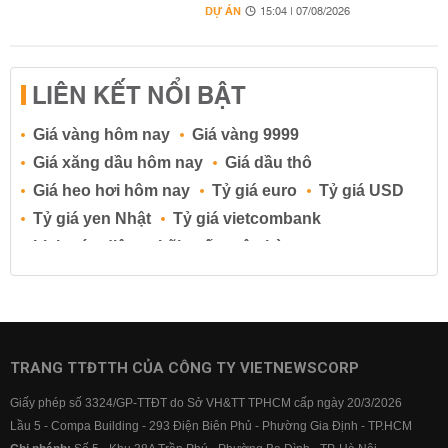
DỰ ÁN
15:04 | 07/08/2026
LIÊN KẾT NỔI BẬT
Giá vàng hôm nay
Giá vàng 9999
Giá xăng dầu hôm nay
Giá dầu thô
Giá heo hơi hôm nay
Tỷ giá euro
Tỷ giá USD
Tỷ giá yen Nhật
Tỷ giá vietcombank
Lịch cúp điện
Lãi suất ngân hàng
Lãi suất tiết kiệm
Lãi suất tiền gửi
Lãi suất ngân hàng Agribank
Lãi suất ngân hàng Sacombank
Lãi suất ngân hàng BIDV
TRANG TTĐTTH CỦA CÔNG TY VIETNEWSCORP
Lãi suất ngân hàng Vietinbank
Giấy phép số 3324/GP-TTĐT do Sở VH&TT TPHCM cấp ngày 20/3/2026
Lãi suất ngân hàng Vietcombank
Lầu 5 - Compa Building - 293 Điện Biên Phủ - Phường Gia Định - TP.HCM