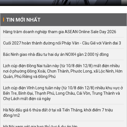
TIN MỚI NHẤT
Hàng trăm doanh nghiệp tham gia ASEAN Online Sale Day 2026
Cuối 2027 hoàn thành đường nối Pháp Vân - Cầu Giẽ với Vành đai 3
Bắc Ninh giao nhà đầu tư hai dự án NOXH gần 2.000 tỷ đồng
Lịch cúp điện Đồng Nai tuần này (từ 10/8 đến 12/8) mất điện nhiều
nơi ở phường Đồng Xoài, Chơn Thành, Phước Long, xã Lộc Ninh, Hớn
Quản, Phú Riềng và Đồng Phú
Lịch cúp điện Vĩnh Long tuần này (từ 10/8 đến 12/8) nhiều khu vực ở
Bến Tre, Bình Đại, Thạnh Phú, Long Châu, Cái Vồn, Trung Thành và
Chợ Lách mất điện cả ngày
Hà Nội đấu giá 6 thửa đất ở tại xã Tiến Thắng, khởi điểm 7 triệu
đồng/m2
Hà Nội xem xét gia hạn thủ tục 6 dự án lớn