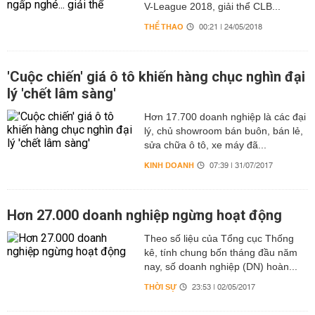
V-League 2018, giải thể CLB...
THỂ THAO
00:21 | 24/05/2018
'Cuộc chiến' giá ô tô khiến hàng chục nghìn đại
lý 'chết lâm sàng'
Hơn 17.700 doanh nghiệp là các đại
lý, chủ showroom bán buôn, bán lẻ,
sửa chữa ô tô, xe máy đã...
KINH DOANH
07:39 | 31/07/2017
Hơn 27.000 doanh nghiệp ngừng hoạt động
Theo số liệu của Tổng cục Thống
kê, tính chung bốn tháng đầu năm
nay, số doanh nghiệp (DN) hoàn...
THỜI SỰ
23:53 | 02/05/2017