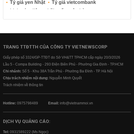
Tỷ giá yen Nhật
Tỷ giá vietcombank
Lịch cúp điện
Lãi suất ngân hàng
Lãi suất tiết kiệm
Lãi suất tiền gửi
Lãi suất ngân hàng Agribank
Lãi suất ngân hàng Sacombank
Lãi suất ngân hàng BIDV
TRANG TTĐTTH CỦA CÔNG TY VIETNEWSCORP
Lãi suất ngân hàng Vietinbank
Giấy phép số 3324/GP-TTĐT do Sở VH&TT TPHCM cấp ngày 20/3/2026
Lãi suất ngân hàng Vietcombank
Lầu 5 - Compa Building - 293 Điện Biên Phủ - Phường Gia Định - TP.HCM
Chi nhánh:
Số 5 - Khu 38A Trần Phú - Phường Ba Đình - TP. Hà Nội
Chịu trách nhiệm nội dung:
Nguyễn Minh Quyết
Trách nhiệm về thông tin
Hotline:
0975798489
Email:
info@vietnammoi.vn
DỊCH VỤ QUẢNG CÁO:
Tel:
0931589222 (Ms Ngọc)