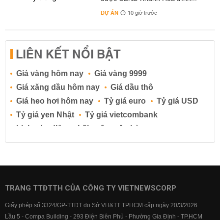
DỰ ÁN
10 giờ trước
LIÊN KẾT NỔI BẬT
Giá vàng hôm nay
Giá vàng 9999
Giá xăng dầu hôm nay
Giá dầu thô
Giá heo hơi hôm nay
Tỷ giá euro
Tỷ giá USD
Tỷ giá yen Nhật
Tỷ giá vietcombank
Lịch cúp điện
Lãi suất ngân hàng
Lãi suất tiết kiệm
Lãi suất tiền gửi
Lãi suất ngân hàng Agribank
Lãi suất ngân hàng Sacombank
Lãi suất ngân hàng BIDV
TRANG TTĐTTH CỦA CÔNG TY VIETNEWSCORP
Lãi suất ngân hàng Vietinbank
Giấy phép số 3324/GP-TTĐT do Sở VH&TT TPHCM cấp ngày 20/3/2026
Lãi suất ngân hàng Vietcombank
Lầu 5 - Compa Building - 293 Điện Biên Phủ - Phường Gia Định - TP.HCM