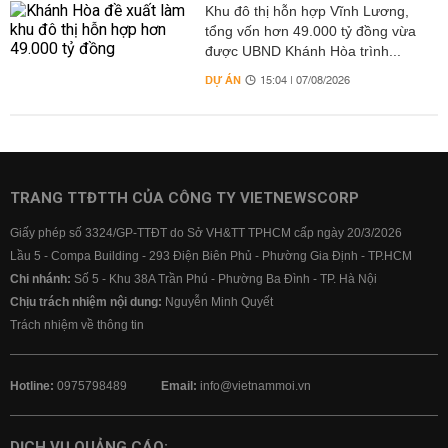
Khu đô thị hỗn hợp Vĩnh Lương,
tổng vốn hơn 49.000 tỷ đồng vừa
được UBND Khánh Hòa trình...
DỰ ÁN
15:04 | 07/08/2026
TRANG TTĐTTH CỦA CÔNG TY VIETNEWSCORP
Giấy phép số 3324/GP-TTĐT do Sở VH&TT TPHCM cấp ngày 20/3/2026
Lầu 5 - Compa Building - 293 Điện Biên Phủ - Phường Gia Định - TP.HCM
Chi nhánh:
Số 5 - Khu 38A Trần Phú - Phường Ba Đình - TP. Hà Nội
Chịu trách nhiệm nội dung:
Nguyễn Minh Quyết
Trách nhiệm về thông tin
Hotline:
0975798489
Email:
info@vietnammoi.vn
DỊCH VỤ QUẢNG CÁO: