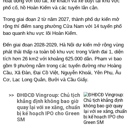
hoạt động với ôtô tải, xe khách và xe buýt tại khu vực
phố cổ, hồ Hoàn Kiếm và các tuyến lân cận.
Trong giai đoạn 2 từ năm 2027, thành phố dự kiến mở
rộng thí điểm sang phường Cửa Nam với 14 tuyến phố
bao quanh khu vực lõi Hoàn Kiếm.
Đến giai đoạn 2028-2029, Hà Nội dự kiến mở rộng vùng
phát thải thấp ra toàn bộ khu vực trong Vành đai 1, diện
tích hơn 26 km2 với khoảng 625.000 dân. Phạm vi bao
gồm 9 phường nằm trong các tuyến đường như Hoàng
Cầu, Xã Đàn, Đại Cồ Việt, Nguyễn Khoái, Yên Phụ, Âu
Cơ, Lạc Long Quân, Bưởi và Cầu Giấy.
>>
ĐHĐCĐ Vingroup: Chủ tịch
khẳng định không bao giờ
quay lại với xe xăng, chuẩn
bị kế hoạch IPO cho Green
SM