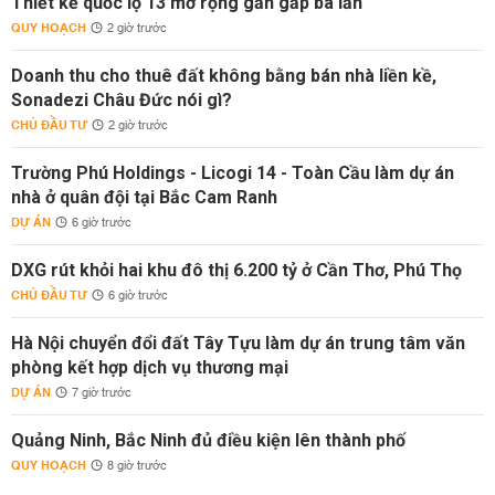
Thiết kế quốc lộ 13 mở rộng gần gấp ba lần
QUY HOẠCH
2 giờ trước
Doanh thu cho thuê đất không bằng bán nhà liền kề,
Sonadezi Châu Đức nói gì?
CHỦ ĐẦU TƯ
2 giờ trước
Trường Phú Holdings - Licogi 14 - Toàn Cầu làm dự án
nhà ở quân đội tại Bắc Cam Ranh
DỰ ÁN
6 giờ trước
DXG rút khỏi hai khu đô thị 6.200 tỷ ở Cần Thơ, Phú Thọ
CHỦ ĐẦU TƯ
6 giờ trước
Hà Nội chuyển đổi đất Tây Tựu làm dự án trung tâm văn
phòng kết hợp dịch vụ thương mại
DỰ ÁN
7 giờ trước
Quảng Ninh, Bắc Ninh đủ điều kiện lên thành phố
QUY HOẠCH
8 giờ trước