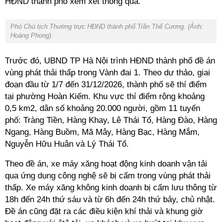
HĐND thành phố xem xét thông qua.
Phó Chủ tịch Thường trực HĐND thành phố Trần Thế Cương. (Ảnh:
Hoàng Phong).
Trước đó, UBND TP Hà Nội trình HĐND thành phố đề án
vùng phát thải thấp trong Vành đai 1. Theo dự thảo, giai
đoạn đầu từ 1/7 đến 31/12/2026, thành phố sẽ thí điểm
tại phường Hoàn Kiếm. Khu vực thí điểm rộng khoảng
0,5 km2, dân số khoảng 20.000 người, gồm 11 tuyến
phố: Tràng Tiền, Hàng Khay, Lê Thái Tổ, Hàng Đào, Hàng
Ngang, Hàng Buồm, Mã Mây, Hàng Bạc, Hàng Mắm,
Nguyễn Hữu Huân và Lý Thái Tổ.
Theo đề án, xe máy xăng hoạt động kinh doanh vận tải
qua ứng dụng công nghệ sẽ bị cấm trong vùng phát thải
thấp. Xe máy xăng không kinh doanh bị cấm lưu thông từ
18h đến 24h thứ sáu và từ 6h đến 24h thứ bảy, chủ nhật.
Đề án cũng đặt ra các điều kiện khí thải và khung giờ