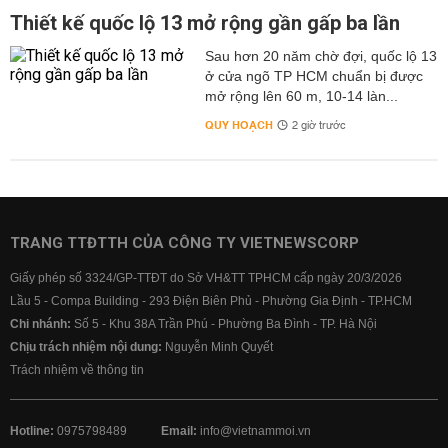
Thiết kế quốc lộ 13 mở rộng gần gấp ba lần
Sau hơn 20 năm chờ đợi, quốc lộ 13
ở cửa ngõ TP HCM chuẩn bị được
mở rộng lên 60 m, 10-14 làn...
QUY HOẠCH
2 giờ trước
TRANG TTĐTTH CỦA CÔNG TY VIETNEWSCORP
Giấy phép số 3324/GP-TTĐT do Sở VH&TT TPHCM cấp ngày 20/3/2026
Lầu 5 - Compa Building - 293 Điện Biên Phủ - Phường Gia Định - TP.HCM
Chi nhánh:
Số 5 - Khu 38A Trần Phú - Phường Ba Đình - TP. Hà Nội
Chịu trách nhiệm nội dung:
Nguyễn Minh Quyết
Trách nhiệm về thông tin
Hotline:
0975798489
Email:
info@vietnammoi.vn