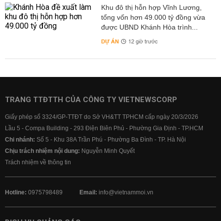
Khu đô thị hỗn hợp Vĩnh Lương,
tổng vốn hơn 49.000 tỷ đồng vừa
được UBND Khánh Hòa trình...
DỰ ÁN
12 giờ trước
TRANG TTĐTTH CỦA CÔNG TY VIETNEWSCORP
Giấy phép số 3324/GP-TTĐT do Sở VH&TT TPHCM cấp ngày 20/3/2026
Lầu 5 - Compa Building - 293 Điện Biên Phủ - Phường Gia Định - TP.HCM
Chi nhánh:
Số 5 - Khu 38A Trần Phú - Phường Ba Đình - TP. Hà Nội
Chịu trách nhiệm nội dung:
Nguyễn Minh Quyết
Trách nhiệm về thông tin
Hotline:
0975798489
Email:
info@vietnammoi.vn