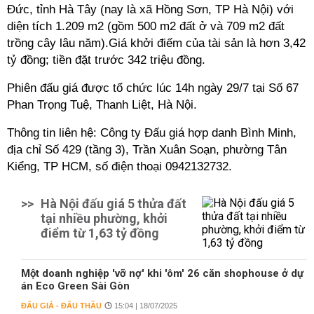
Đức, tỉnh Hà Tây (nay là xã Hồng Sơn, TP Hà Nội) với
diện tích 1.209 m2 (gồm 500 m2 đất ở và 709 m2 đất
trồng cây lâu năm).Giá khởi điếm của tài sản là hơn 3,42
tỷ đồng; tiền đặt trước 342 triệu đồng.
Phiên đấu giá được tổ chức lúc 14h ngày 29/7 tại Số 67
Phan Trọng Tuệ, Thanh Liệt, Hà Nội.
Thông tin liên hệ: Công ty Đấu giá hợp danh Bình Minh,
địa chỉ Số 429 (tầng 3), Trần Xuân Soạn, phường Tân
Kiểng, TP HCM, số điện thoại 0942132732.
>>
Hà Nội đấu giá 5 thửa đất
tại nhiều phường, khởi
điểm từ 1,63 tỷ đồng
Một doanh nghiệp 'vỡ nợ' khi 'ôm' 26 căn shophouse ở dự
án Eco Green Sài Gòn
ĐẤU GIÁ - ĐẤU THẦU
15:04 | 18/07/2025