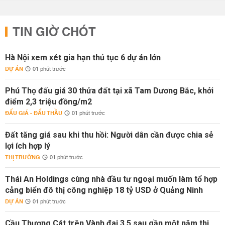
TIN GIỜ CHÓT
Hà Nội xem xét gia hạn thủ tục 6 dự án lớn
DỰ ÁN
01 phút trước
Phú Thọ đấu giá 30 thửa đất tại xã Tam Dương Bắc, khởi
điểm 2,3 triệu đồng/m2
ĐẤU GIÁ - ĐẤU THẦU
01 phút trước
Đất tăng giá sau khi thu hồi: Người dân cần được chia sẻ
lợi ích hợp lý
THỊ TRƯỜNG
01 phút trước
Thái An Holdings cùng nhà đầu tư ngoại muốn làm tổ hợp
cảng biển đô thị công nghiệp 18 tỷ USD ở Quảng Ninh
DỰ ÁN
01 phút trước
Cầu Thượng Cát trên Vành đai 3,5 sau gần một năm thi