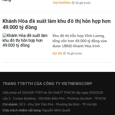
THỊ TRƯỜNG
20 giờ trước
Khánh Hòa đề xuất làm khu đô thị hỗn hợp hơn
49.000 tỷ đồng
Khu đô thị hỗn hợp Vĩnh Lương,
tổng vốn hơn 49.000 tỷ đồng vừa
được UBND Khánh Hòa trình...
DỰ ÁN
16 giờ trước
TRANG TTĐTTH CỦA CÔNG TY VIETNEWSCORP
Giấy phép số 3324/GP-TTĐT do Sở VH&TT TPHCM cấp ngày 20/3/2026
Lầu 5 - Compa Building - 293 Điện Biên Phủ - Phường Gia Định - TP.HCM
Chi nhánh:
Số 5 - Khu 38A Trần Phú - Phường Ba Đình - TP. Hà Nội
Chịu trách nhiệm nội dung:
Nguyễn Minh Quyết