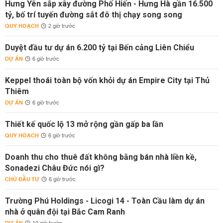
Hưng Yên sắp xây đường Phố Hiến - Hưng Hà gần 16.500
tỷ, bố trí tuyến đường sắt đô thị chạy song song
QUY HOẠCH
2 giờ trước
Duyệt đầu tư dự án 6.200 tỷ tại Bến cảng Liên Chiểu
DỰ ÁN
6 giờ trước
Keppel thoái toàn bộ vốn khỏi dự án Empire City tại Thủ
Thiêm
DỰ ÁN
6 giờ trước
Thiết kế quốc lộ 13 mở rộng gần gấp ba lần
QUY HOẠCH
6 giờ trước
Doanh thu cho thuê đất không bằng bán nhà liền kề,
Sonadezi Châu Đức nói gì?
CHỦ ĐẦU TƯ
6 giờ trước
Trường Phú Holdings - Licogi 14 - Toàn Cầu làm dự án
nhà ở quân đội tại Bắc Cam Ranh