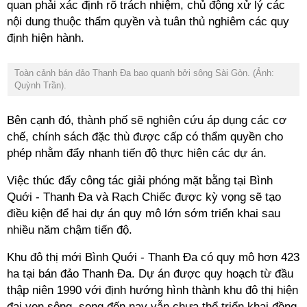
quan phải xác định rõ trách nhiệm, chủ động xử lý các
nội dung thuộc thẩm quyền và tuân thủ nghiêm các quy
định hiện hành.
Toàn cảnh bán đảo Thanh Đa bao quanh bởi sông Sài Gòn. (Ảnh:
Quỳnh Trần).
Bên cạnh đó, thành phố sẽ nghiên cứu áp dụng các cơ
chế, chính sách đặc thù được cấp có thẩm quyền cho
phép nhằm đẩy nhanh tiến độ thực hiện các dự án.
Việc thúc đẩy công tác giải phóng mặt bằng tại Bình
Quới - Thanh Đa và Rạch Chiếc được kỳ vọng sẽ tạo
điều kiện để hai dự án quy mô lớn sớm triển khai sau
nhiều năm chậm tiến độ.
Khu đô thị mới Bình Quới - Thanh Đa có quy mô hơn 423
ha tại bán đảo Thanh Đa. Dự án được quy hoạch từ đầu
thập niên 1990 với định hướng hình thành khu đô thị hiện
đại ven sông, song đến nay vẫn chưa thể triển khai đồng