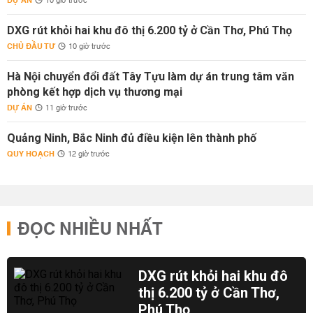
DỰ ÁN
10 giờ trước
DXG rút khỏi hai khu đô thị 6.200 tỷ ở Cần Thơ, Phú Thọ
CHỦ ĐẦU TƯ
10 giờ trước
Hà Nội chuyển đổi đất Tây Tựu làm dự án trung tâm văn
phòng kết hợp dịch vụ thương mại
DỰ ÁN
11 giờ trước
Quảng Ninh, Bắc Ninh đủ điều kiện lên thành phố
QUY HOẠCH
12 giờ trước
ĐỌC NHIỀU NHẤT
DXG rút khỏi hai khu đô
thị 6.200 tỷ ở Cần Thơ,
Phú Thọ