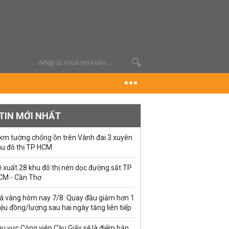
TIN MỚI NHẤT
 km tường chống ồn trên Vành đai 3 xuyên
hu đô thị TP HCM
 xuất 28 khu đô thị nén dọc đường sắt TP
CM - Cần Thơ
iá vàng hôm nay 7/8: Quay đầu giảm hơn 1
iệu đồng/lượng sau hai ngày tăng liên tiếp
u vực Công viên Cầu Giấy sẽ là điểm bắn