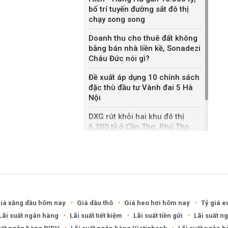
bố trí tuyến đường sắt đô thị
chạy song song
Doanh thu cho thuê đất không
bằng bán nhà liền kề, Sonadezi
Châu Đức nói gì?
Đề xuất áp dụng 10 chính sách
đặc thù đầu tư Vành đai 5 Hà
Nội
DXG rút khỏi hai khu đô thị
6.200 tỷ ở Cần Thơ, Phú Thọ
Keppel thoái toàn bộ vốn khỏi
dự án Empire City tại Thủ Thiêm
iá xăng dầu hôm nay
Giá dầu thô
Giá heo hơi hôm nay
Tỷ giá e
Lãi suất ngân hàng
Lãi suất tiết kiệm
Lãi suất tiền gửi
Lãi suất n