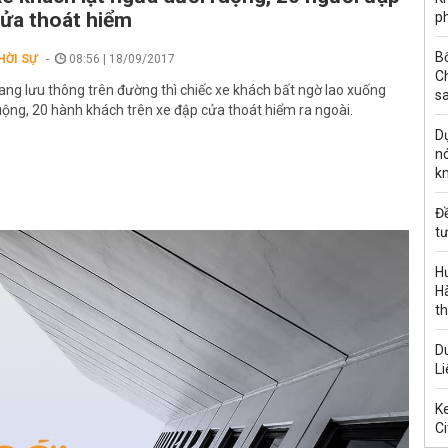
ửa thoát hiểm
ph
B
HỜI SỰ
08:56 | 18/09/2017
C
ang lưu thông trên đường thì chiếc xe khách bất ngờ lao xuống
s
uộng, 20 hành khách trên xe đập cửa thoát hiểm ra ngoài.
Dự
nó
k
Đ
tư
H
Hà
th
Du
Li
Ke
Ci