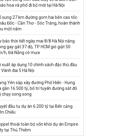
áo hoa và phố đi bộ mới tại Hà Nội
ổ sung 27 km đường gom hai bên cao tốc
hâu Đốc - Cần Thơ - Sóc Trăng, hoàn thành
au một năm
 báo thời tiết ngày mai 8/8 Hà Nội nắng
ng gay gắt 37 độ, TP HCM gió giật 50
m/h, Đà Nẵng có mưa
ề xuất áp dụng 10 chính sách đặc thù đầu
 Vành đai 5 Hà Nội
ưng Yên sắp xây đường Phố Hiến - Hưng
 gần 16.500 tỷ, bố trí tuyến đường sắt đô
ị chạy song song
yệt đầu tư dự án 6.200 tỷ tại Bến cảng
ên Chiểu
ppel thoái toàn bộ vốn khỏi dự án Empire
ty tại Thủ Thiêm