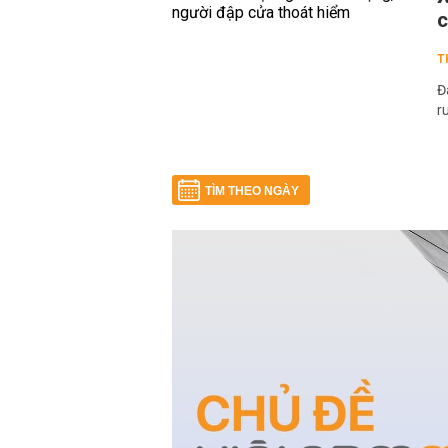
c
T
Đ
r
TÌM THEO NGÀY