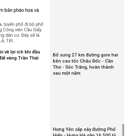
a, tuyến phố đi bộ phố
g Công viên Cầu Giấy
ng dân cư. Đây sẽ là
ễ, Tết...
về lợi ích khi đầu
Bổ sung 27 km đường gom hai
 đất vàng Trần Thái
bên cao tốc Châu Đốc - Cần
Thơ - Sóc Trăng, hoàn thành
sau một năm
Hưng Yên sắp xây đường Phố
Hiến - Hưng Hà gần 16.500 tỷ,