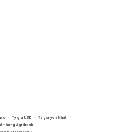
uro
Tỷ giá USD
Tỷ giá yen Nhật
gân hàng Agribank