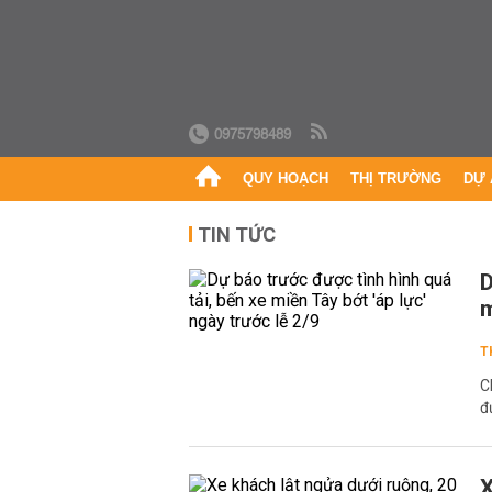
0975798489
QUY HOẠCH
THỊ TRƯỜNG
DỰ 
TIN TỨC
D
m
T
C
đ
X