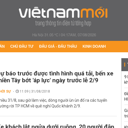
Hà Nội 31.05 °C
|
04:17AM, 07/08/2026
ÁN
CHỦ ĐẦU TƯ
ĐẤU GIÁ - ĐẤU THẦU
KINH DOANH
ự báo trước được tình hình quá tải, bến xe
9
iền Tây bớt 'áp lực' ngày trước lễ 2/9
k
HỜI SỰ
11:09 | 31/08/2018
Đề
H
hiều 31/8, sau giờ làm việc, dòng người ùn ùn đổ ra các tuyến
ường rời TP HCM về quê nghỉ Quốc khánh 2/9.
G
tr
e khách lật ngửa dưới ruộng, 20 người đập
Kh