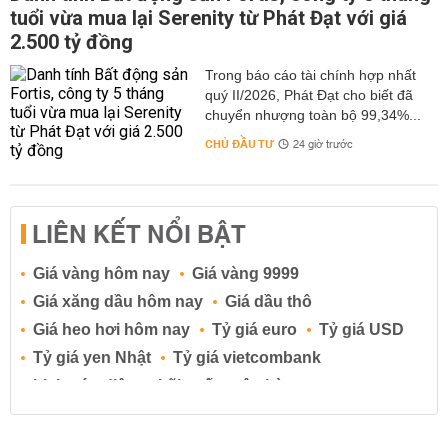
tuổi vừa mua lại Serenity từ Phát Đạt với giá
2.500 tỷ đồng
Trong báo cáo tài chính hợp nhất
quý II/2026, Phát Đạt cho biết đã
chuyển nhượng toàn bộ 99,34%...
CHỦ ĐẦU TƯ
24 giờ trước
LIÊN KẾT NỔI BẬT
Giá vàng hôm nay
Giá vàng 9999
Giá xăng dầu hôm nay
Giá dầu thô
Giá heo hơi hôm nay
Tỷ giá euro
Tỷ giá USD
Tỷ giá yen Nhật
Tỷ giá vietcombank
Lịch cúp điện
Lãi suất ngân hàng
Lãi suất tiết kiệm
Lãi suất tiền gửi
Lãi suất ngân hàng Agribank