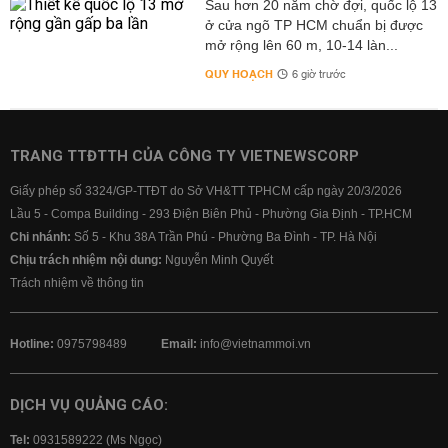
Sau hơn 20 năm chờ đợi, quốc lộ 13
ở cửa ngõ TP HCM chuẩn bị được
mở rộng lên 60 m, 10-14 làn...
QUY HOẠCH
6 giờ trước
TRANG TTĐTTH CỦA CÔNG TY VIETNEWSCORP
Giấy phép số 3324/GP-TTĐT do Sở VH&TT TPHCM cấp ngày 20/3/2026
Lầu 5 - Compa Building - 293 Điện Biên Phủ - Phường Gia Định - TP.HCM
Chi nhánh:
Số 5 - Khu 38A Trần Phú - Phường Ba Đình - TP. Hà Nội
Chịu trách nhiệm nội dung:
Nguyễn Minh Quyết
Trách nhiệm về thông tin
Hotline:
0975798489
Email:
info@vietnammoi.vn
DỊCH VỤ QUẢNG CÁO:
Tel:
0931589222 (Ms Ngọc)