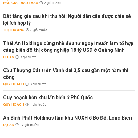
ĐẤU GIÁ - ĐẤU THẦU
2 giờ trước
Đất tăng giá sau khi thu hồi: Người dân cần được chia sẻ
lợi ích hợp lý
THỊ TRƯỜNG
2 giờ trước
Thái An Holdings cùng nhà đầu tư ngoại muốn làm tổ hợp
cảng biển đô thị công nghiệp 18 tỷ USD ở Quảng Ninh
DỰ ÁN
3 giờ trước
Cầu Thượng Cát trên Vành đai 3,5 sau gần một năm thi
công
QUY HOẠCH
3 giờ trước
Quy hoạch bốn khu lấn biển ở Phú Quốc
QUY HOẠCH
4 giờ trước
An Bình Phát Holdings làm khu NOXH ở Bồ Đề, Long Biên
DỰ ÁN
17 giờ trước