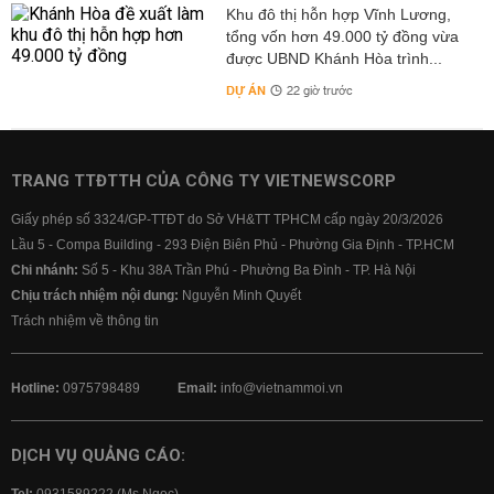
Khu đô thị hỗn hợp Vĩnh Lương,
tổng vốn hơn 49.000 tỷ đồng vừa
được UBND Khánh Hòa trình...
DỰ ÁN
22 giờ trước
TRANG TTĐTTH CỦA CÔNG TY VIETNEWSCORP
Giấy phép số 3324/GP-TTĐT do Sở VH&TT TPHCM cấp ngày 20/3/2026
Lầu 5 - Compa Building - 293 Điện Biên Phủ - Phường Gia Định - TP.HCM
Chi nhánh:
Số 5 - Khu 38A Trần Phú - Phường Ba Đình - TP. Hà Nội
Chịu trách nhiệm nội dung:
Nguyễn Minh Quyết
Trách nhiệm về thông tin
Hotline:
0975798489
Email:
info@vietnammoi.vn
DỊCH VỤ QUẢNG CÁO: