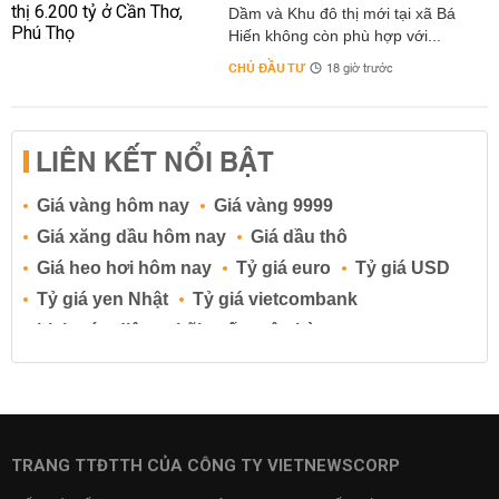
Dầm và Khu đô thị mới tại xã Bá
Hiến không còn phù hợp với...
CHỦ ĐẦU TƯ
18 giờ trước
LIÊN KẾT NỔI BẬT
Giá vàng hôm nay
Giá vàng 9999
Giá xăng dầu hôm nay
Giá dầu thô
Giá heo hơi hôm nay
Tỷ giá euro
Tỷ giá USD
Tỷ giá yen Nhật
Tỷ giá vietcombank
Lịch cúp điện
Lãi suất ngân hàng
Lãi suất tiết kiệm
Lãi suất tiền gửi
Lãi suất ngân hàng Agribank
Lãi suất ngân hàng Sacombank
Lãi suất ngân hàng BIDV
TRANG TTĐTTH CỦA CÔNG TY VIETNEWSCORP
Lãi suất ngân hàng Vietinbank