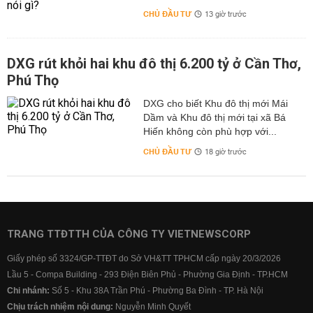
CHỦ ĐẦU TƯ
13 giờ trước
DXG rút khỏi hai khu đô thị 6.200 tỷ ở Cần Thơ,
Phú Thọ
DXG cho biết Khu đô thị mới Mái
Dầm và Khu đô thị mới tại xã Bá
Hiến không còn phù hợp với...
CHỦ ĐẦU TƯ
18 giờ trước
TRANG TTĐTTH CỦA CÔNG TY VIETNEWSCORP
Giấy phép số 3324/GP-TTĐT do Sở VH&TT TPHCM cấp ngày 20/3/2026
Lầu 5 - Compa Building - 293 Điện Biên Phủ - Phường Gia Định - TP.HCM
Chi nhánh:
Số 5 - Khu 38A Trần Phú - Phường Ba Đình - TP. Hà Nội
Chịu trách nhiệm nội dung:
Nguyễn Minh Quyết