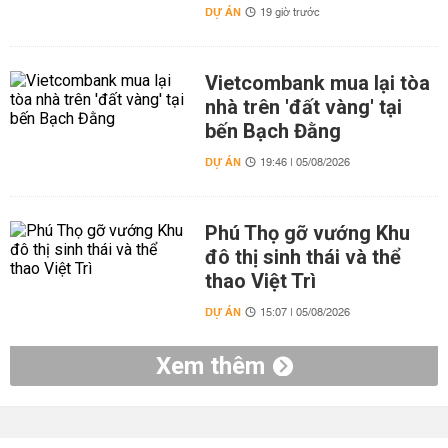
DỰ ÁN
19 giờ trước
Vietcombank mua lại tòa
nhà trên 'đất vàng' tại
bến Bạch Đằng
DỰ ÁN
19:46 | 05/08/2026
Phú Thọ gỡ vướng Khu
đô thị sinh thái và thể
thao Việt Trì
DỰ ÁN
15:07 | 05/08/2026
Xem thêm