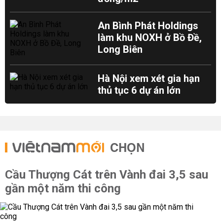
An Bình Phát Holdings
làm khu NOXH ở Bồ Đề,
Long Biên
Hà Nội xem xét gia hạn
thủ tục 6 dự án lớn
CHỌN
Cầu Thượng Cát trên Vành đai 3,5 sau
gần một năm thi công