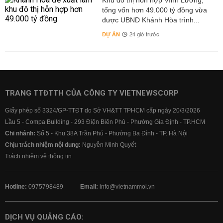
Khu đô thị hỗn hợp Vĩnh Lương,
tổng vốn hơn 49.000 tỷ đồng vừa
được UBND Khánh Hòa trình...
DỰ ÁN
24 giờ trước
TRANG TTĐTTH CỦA CÔNG TY VIETNEWSCORP
Giấy phép số 3324/GP-TTĐT do Sở VH&TT TPHCM cấp ngày 20/3/2026
Lầu 5 - Compa Building - 293 Điện Biên Phủ - Phường Gia Định - TP.HCM
Chi nhánh:
Số 5 - Khu 38A Trần Phú - Phường Ba Đình - TP. Hà Nội
Chịu trách nhiệm nội dung:
Nguyễn Minh Quyết
Trách nhiệm về thông tin
Hotline:
0975798489
Email:
info@vietnammoi.vn
DỊCH VỤ QUẢNG CÁO: