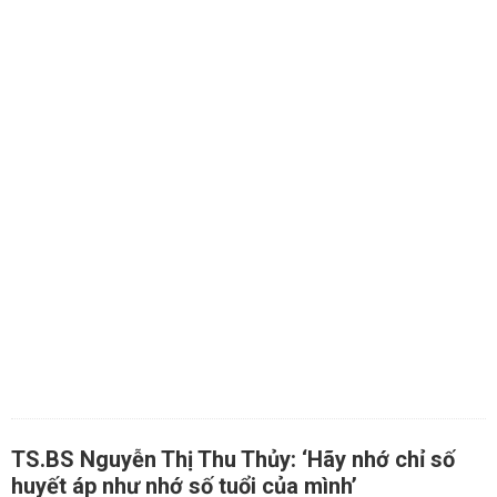
TS.BS Nguyễn Thị Thu Thủy: ‘Hãy nhớ chỉ số
huyết áp như nhớ số tuổi của mình’