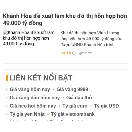
Khánh Hòa đề xuất làm khu đô thị hỗn hợp hơn
49.000 tỷ đồng
Khu đô thị hỗn hợp Vĩnh Lương,
tổng vốn hơn 49.000 tỷ đồng vừa
được UBND Khánh Hòa trình...
DỰ ÁN
5 giờ trước
LIÊN KẾT NỔI BẬT
Giá vàng hôm nay
Giá vàng 9999
Giá xăng dầu hôm nay
Giá dầu thô
Giá heo hơi hôm nay
Tỷ giá euro
Tỷ giá USD
Tỷ giá yen Nhật
Tỷ giá vietcombank
Lịch cúp điện
Lãi suất ngân hàng
Lãi suất tiết kiệm
Lãi suất tiền gửi