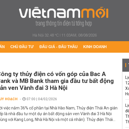
Hà Nội 32.48 °C
|
11:03AM, 08/08/2026
ÁN
CHỦ ĐẦU TƯ
ĐẤU GIÁ - ĐẤU THẦU
KINH DOANH
ông ty thủy điện có vốn góp của Bac A
Lị
ank và MB Bank tham gia đầu tư bất động
1
ản ven Vành đai 3 Hà Nội
Xo
H
UY HOẠCH
07:00 | 04/02/2026
Lị
ới việc nắm 36% cổ phần tại Nhà Hào Nam, Thủy điện Thái An gián
đế
iếp là nhà đầu tư một dự án bất động sản ven Vành đai 3 Hà Nội
T
cùng với Kang Long, Nhà Hà Nội và một cá nhân). Thủy điện Thái...
T