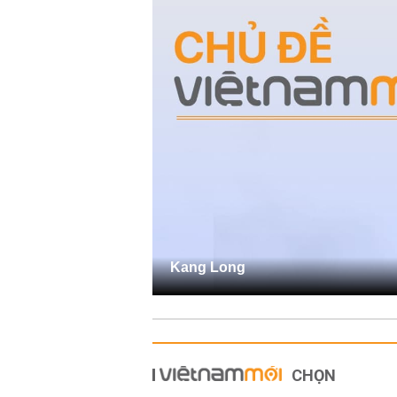
Kang Long
CHỌN