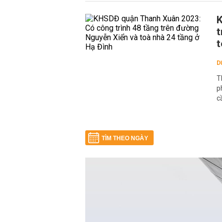
K
t
t
D
T
p
c
TÌM THEO NGÀY