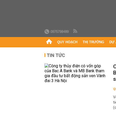
0975798489
QUY HOẠCH
THỊ TRƯỜNG
DỰ 
TIN TỨC
C
B
s
Q
V
t
(