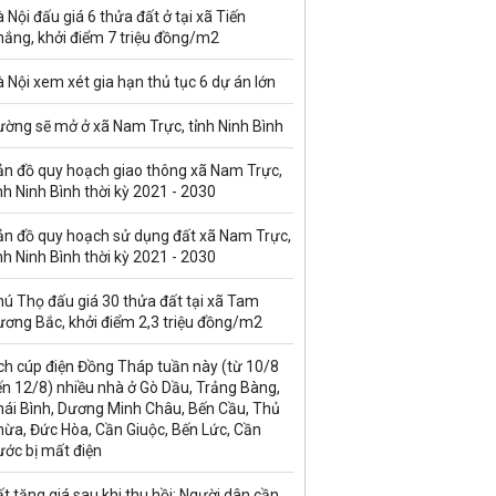
 Nội đấu giá 6 thửa đất ở tại xã Tiến
hắng, khởi điểm 7 triệu đồng/m2
 Nội xem xét gia hạn thủ tục 6 dự án lớn
ường sẽ mở ở xã Nam Trực, tỉnh Ninh Bình
ản đồ quy hoạch giao thông xã Nam Trực,
nh Ninh Bình thời kỳ 2021 - 2030
ản đồ quy hoạch sử dụng đất xã Nam Trực,
nh Ninh Bình thời kỳ 2021 - 2030
ú Thọ đấu giá 30 thửa đất tại xã Tam
ương Bắc, khởi điểm 2,3 triệu đồng/m2
ch cúp điện Đồng Tháp tuần này (từ 10/8
n 12/8) nhiều nhà ở Gò Dầu, Trảng Bàng,
hái Bình, Dương Minh Châu, Bến Cầu, Thủ
hừa, Đức Hòa, Cần Giuộc, Bến Lức, Cần
ước bị mất điện
t tăng giá sau khi thu hồi: Người dân cần