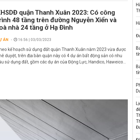
Hà
T
HSDĐ quận Thanh Xuân 2023: Có công
rình 48 tầng trên đường Nguyễn Xiển và
Hà
oà nhà 24 tầng ở Hạ Đình
Đ
Ự ÁN
16:56 | 03/03/2023
B
heo kế hoạch sử dụng đất quận Thanh Xuân năm 2023 vừa được
tỉ
hê duyệt, trên địa bàn quận này có 4 dự án bất động sản có nhu
ầu sử dụng đất, gồm các dự án của Động Lực, Handico, Haweico...
B
tỉ
Ph
D
Lị
đế
T
T
Đ
Đấ