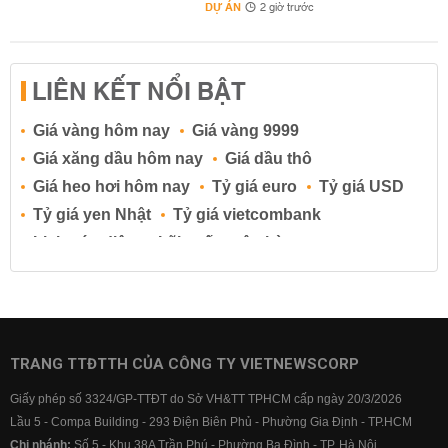
DỰ ÁN
2 giờ trước
LIÊN KẾT NỔI BẬT
Giá vàng hôm nay
Giá vàng 9999
Giá xăng dầu hôm nay
Giá dầu thô
Giá heo hơi hôm nay
Tỷ giá euro
Tỷ giá USD
Tỷ giá yen Nhật
Tỷ giá vietcombank
Lịch cúp điện
Lãi suất ngân hàng
Lãi suất tiết kiệm
Lãi suất tiền gửi
Lãi suất ngân hàng Agribank
Lãi suất ngân hàng Sacombank
Lãi suất ngân hàng BIDV
TRANG TTĐTTH CỦA CÔNG TY VIETNEWSCORP
Lãi suất ngân hàng Vietinbank
Giấy phép số 3324/GP-TTĐT do Sở VH&TT TPHCM cấp ngày 20/3/2026
Lãi suất ngân hàng Vietcombank
Lầu 5 - Compa Building - 293 Điện Biên Phủ - Phường Gia Định - TP.HCM
Chi nhánh:
Số 5 - Khu 38A Trần Phú - Phường Ba Đình - TP. Hà Nội