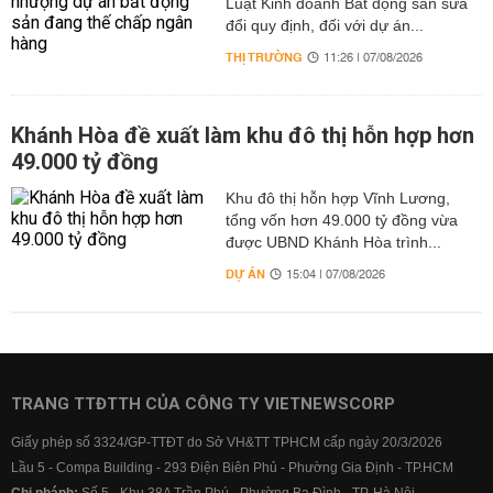
Luật Kinh doanh Bất động sản sửa
đổi quy định, đối với dự án...
THỊ TRƯỜNG
11:26 | 07/08/2026
Khánh Hòa đề xuất làm khu đô thị hỗn hợp hơn
49.000 tỷ đồng
Khu đô thị hỗn hợp Vĩnh Lương,
tổng vốn hơn 49.000 tỷ đồng vừa
được UBND Khánh Hòa trình...
DỰ ÁN
15:04 | 07/08/2026
TRANG TTĐTTH CỦA CÔNG TY VIETNEWSCORP
Giấy phép số 3324/GP-TTĐT do Sở VH&TT TPHCM cấp ngày 20/3/2026
Lầu 5 - Compa Building - 293 Điện Biên Phủ - Phường Gia Định - TP.HCM