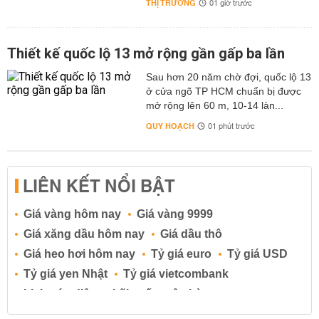
THỊ TRƯỜNG
01 giờ trước
Thiết kế quốc lộ 13 mở rộng gần gấp ba lần
Sau hơn 20 năm chờ đợi, quốc lộ 13
ở cửa ngõ TP HCM chuẩn bị được
mở rộng lên 60 m, 10-14 làn...
QUY HOẠCH
01 phút trước
LIÊN KẾT NỔI BẬT
Giá vàng hôm nay
Giá vàng 9999
Giá xăng dầu hôm nay
Giá dầu thô
Giá heo hơi hôm nay
Tỷ giá euro
Tỷ giá USD
Tỷ giá yen Nhật
Tỷ giá vietcombank
Lịch cúp điện
Lãi suất ngân hàng
Lãi suất tiết kiệm
Lãi suất tiền gửi