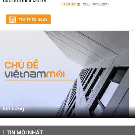
THỜI SỰ
13:45 | 04/06/2017
TÌM THEO NGÀY
kẹt cứng
TIN MỚI NHẤT