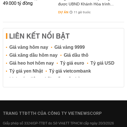
được UBND Khánh Hòa trình...
DỰ ÁN
11 giờ trước
LIÊN KẾT NỔI BẬT
Giá vàng hôm nay
Giá vàng 9999
Giá xăng dầu hôm nay
Giá dầu thô
Giá heo hơi hôm nay
Tỷ giá euro
Tỷ giá USD
Tỷ giá yen Nhật
Tỷ giá vietcombank
Lịch cúp điện
Lãi suất ngân hàng
Lãi suất tiết kiệm
Lãi suất tiền gửi
Lãi suất ngân hàng Agribank
Lãi suất ngân hàng Sacombank
Lãi suất ngân hàng BIDV
TRANG TTĐTTH CỦA CÔNG TY VIETNEWSCORP
Lãi suất ngân hàng Vietinbank
Giấy phép số 3324/GP-TTĐT do Sở VH&TT TPHCM cấp ngày 20/3/2026
Lãi suất ngân hàng Vietcombank