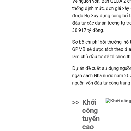
Về nguồn vốn, Ban QLDA 2 cho 
thống định mức, đơn giá xây 
được Bộ Xây dựng công bố t
đầu tư các dự án tương tự t
38.917 tỷ đồng.
Sơ bộ chi phí bồi thường, hỗ 
GPMB sẽ được tách theo địa p
làm chủ đầu tư để tổ chức th
Dự án đề xuất sử dụng nguồn
ngân sách Nhà nước năm 2024;
nguồn vốn đầu tư công trung
>>
Khởi
công
tuyến
cao