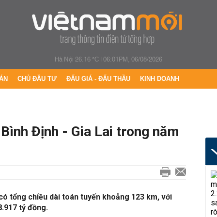
Hà Nội 26.16 °C
|
06:01PM, 06/08/2026
ÁN
CHỦ ĐẦU TƯ
ĐẤU GIÁ - ĐẤU THẦU
KINH DOANH
 Bình Định - Gia Lai trong năm
có tổng chiều dài toán tuyến khoảng 123 km, với
.917 tỷ đồng.