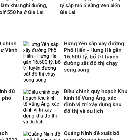
làm khu nghỉ dưỡng,
tỷ sắp mở ở vùng ven biển
olf 550 ha ở Gia Lai
Gia Lai
0 chính
Hưng Yên sắp xây đường
tư Vành
Phố Hiến - Hưng Hà gần
16.500 tỷ, bố trí tuyến
đường sắt đô thị chạy
song song
inh đủ
Điều chỉnh quy hoạch Khu
h phố
kinh tế Vũng Áng, xác
định vị trí xây dựng khu
đô thị và du lịch
ạch
Quảng Ninh đề xuất bổ
 kỳ 2021
sung vào quy hoạch