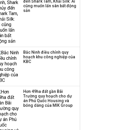
đến Shark Tam, Khải Silk: Ai
cũng muốn lấn sân bất động
Thị trường thường
sản
‘phất lên’ trong tháng 8,
nhóm ngành nào có
tiềm năng dẫn sóng?
Bắc Ninh điều chỉnh quy
hoạch khu công nghiệp của
KBC
Hơn 49ha đất gần Bãi
Trường quy hoạch cho dự
án Phú Quốc Housing và
bóng dáng của MIK Group