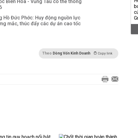
ốc Biên Hòa - Vũng Tàu có thể thông
6
g Hồ Đức Phớc: Huy động nguồn lực
ớng mắc, thúc đẩy các dự án cao tốc
Theo
Dòng Vốn Kinh Doanh
Copy link