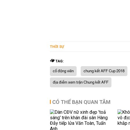
THỜI SỰ
TAG:
cổ động viên
chung kết AFF Cup 2018
địa điểm xem trận Chung kết AFF
CÓ THỂ BẠN QUAN TÂM