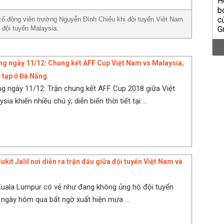
 động viên trường Nguyễn Đình Chiểu khi đội tuyển Việt Nam
i đội tuyển Malaysia.
ng ngày 11/12: Chung kết AFF Cup Việt Nam vs Malaysia;
c tạp ở Đà Nẵng
ng ngày 11/12: Trận chung kết AFF Cup 2018 giữa Việt
ia khiến nhiều chú ý; diễn biến thời tiết tại ...
 Bukit Jalil nơi diễn ra trận đấu giữa đội tuyển Việt Nam và
i Kuala Lumpur có vẻ như đang không ủng hộ đội tuyển
 ngày hôm qua bất ngờ xuất hiện mưa ...