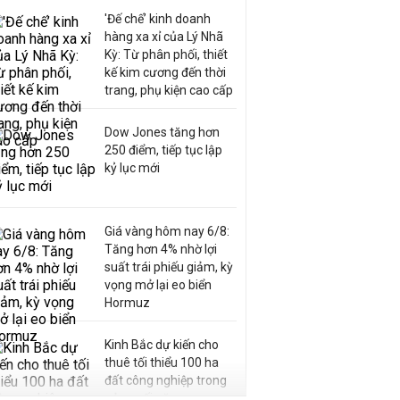
'Đế chế’ kinh doanh
hàng xa xỉ của Lý Nhã
Kỳ: Từ phân phối, thiết
kế kim cương đến thời
trang, phụ kiện cao cấp
Dow Jones tăng hơn
250 điểm, tiếp tục lập
kỷ lục mới
Giá vàng hôm nay 6/8:
Tăng hơn 4% nhờ lợi
suất trái phiếu giảm, kỳ
vọng mở lại eo biển
Hormuz
Kinh Bắc dự kiến cho
thuê tối thiểu 100 ha
đất công nghiệp trong
nửa cuối năm