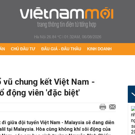
Hà Nội 26.84 °C
|
01:32AM, 06/08/2026
ÁN
CHỦ ĐẦU TƯ
ĐẤU GIÁ - ĐẤU THẦU
KINH DOANH
 vũ chung kết Việt Nam -
 động viên 'đặc biệt'
t đi giữa đội tuyển Việt Nam - Malaysia sẽ đang diễn
alil tại Malaysia. Hòa cùng không khí sôi động của