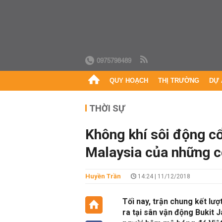
0975798489
QUY HOẠCH
THỊ TRƯỜNG
DỰ 
THỜI SỰ
Không khí sôi động cổ
Malaysia của những cổ
Huyền Trần
14:24 | 11/12/2018
Tối nay, trận chung kết lượ
ra tại sân vận động Bukit J