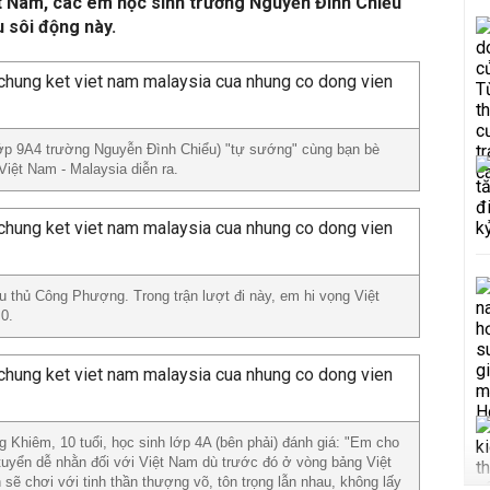
 Nam, các em học sinh trường Nguyễn Đình Chiểu
u sôi động này.
ớp 9A4 trường Nguyễn Đình Chiểu) "tự sướng" cùng bạn bè
 Việt Nam - Malaysia diễn ra.
 thủ Công Phượng. Trong trận lượt đi này, em hi vọng Việt
 0.
Khiêm, 10 tuổi, học sinh lớp 4A (bên phải) đánh giá: "Em cho
 tuyển dễ nhằn đối với Việt Nam dù trước đó ở vòng bảng Việt
ẽ chơi với tinh thần thượng võ, tôn trọng lẫn nhau, không lấy