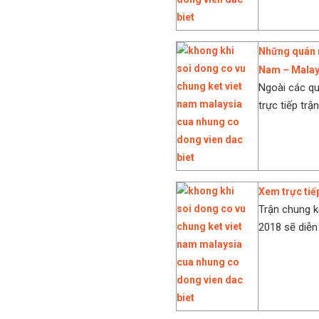
Những quán n
Nam – Malay
Ngoài các q
trực tiếp trậ
Xem trực tiế
Trận chung k
2018 sẽ diễn 