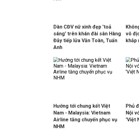
Dàn CĐV nữ xinh đẹp 'toả
Không
sáng' trên khán đài sân Hàng
vô đị
Đẫy tiếp lửa Văn Toàn, Tuấn
khắp 
Anh
Hướng tới chung kết Việt
Phủ đ
Nam - Malaysia: Vietnam
Nội v
Airline tăng chuyến phục vụ
'Việt
NHM