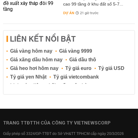
cao 99 tầng ở khu đất số 5-7...
DỰ ÁN
21 giờ trước
LIÊN KẾT NỔI BẬT
Giá vàng hôm nay
Giá vàng 9999
Giá xăng dầu hôm nay
Giá dầu thô
Giá heo hơi hôm nay
Tỷ giá euro
Tỷ giá USD
Tỷ giá yen Nhật
Tỷ giá vietcombank
Lịch cúp điện
Lãi suất ngân hàng
Lãi suất tiết kiệm
Lãi suất tiền gửi
Lãi suất ngân hàng Agribank
Lãi suất ngân hàng Sacombank
Lãi suất ngân hàng BIDV
TRANG TTĐTTH CỦA CÔNG TY VIETNEWSCORP
Lãi suất ngân hàng Vietinbank
Giấy phép số 3324/GP-TTĐT do Sở VH&TT TPHCM cấp ngày 20/3/2026
Lãi suất ngân hàng Vietcombank