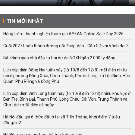
TIN MỚI NHẤT
Hàng trăm doanh nghiệp tham gia ASEAN Online Sale Day 2026
Cuối 2027 hoàn thành đường nối Pháp Vân - Cầu Giẽ với Vành đai 3
Bắc Ninh giao nhà đầu tư hai dự án NOXH gần 2.000 tỷ đồng
Lịch cúp điện Đồng Nai tuần này (từ 10/8 đến 12/8) mất điện nhiều
nơi ở phường Đồng Xoài, Chơn Thành, Phước Long, xã Lộc Ninh, Hớn
Quản, Phú Riềng và Đồng Phú
Lịch cúp điện Vĩnh Long tuần này (từ 10/8 đến 12/8) nhiều khu vực ở
Bến Tre, Bình Đại, Thạnh Phú, Long Châu, Cái Vồn, Trung Thành và
Chợ Lách mất điện cả ngày
Hà Nội đấu giá 6 thửa đất ở tại xã Tiến Thắng, khởi điểm 7 triệu
đồng/m2
Hà Nội xem xét gia hạn thủ tục 6 dự án lớn