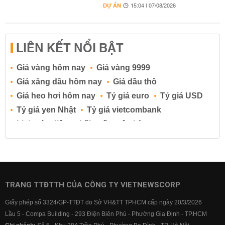
DỰ ÁN
15:04 | 07/08/2026
LIÊN KẾT NỔI BẬT
Giá vàng hôm nay
Giá vàng 9999
Giá xăng dầu hôm nay
Giá dầu thô
Giá heo hơi hôm nay
Tỷ giá euro
Tỷ giá USD
Tỷ giá yen Nhật
Tỷ giá vietcombank
Lịch cúp điện
Lãi suất ngân hàng
Lãi suất tiết kiệm
Lãi suất tiền gửi
Lãi suất ngân hàng Agribank
Lãi suất ngân hàng Sacombank
Lãi suất ngân hàng BIDV
TRANG TTĐTTH CỦA CÔNG TY VIETNEWSCORP
Lãi suất ngân hàng Vietinbank
Giấy phép số 3324/GP-TTĐT do Sở VH&TT TPHCM cấp ngày 20/3/2026
Lãi suất ngân hàng Vietcombank
Lầu 5 - Compa Building - 293 Điện Biên Phủ - Phường Gia Định - TP.HCM