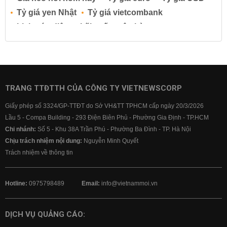
Tỷ giá yen Nhật
Tỷ giá vietcombank
Lịch cúp điện
Lãi suất ngân hàng
Lãi suất tiết kiệm
Lãi suất tiền gửi
Lãi suất ngân hàng Agribank
Lãi suất ngân hàng Sacombank
Lãi suất ngân hàng BIDV
TRANG TTĐTTH CỦA CÔNG TY VIETNEWSCORP
Lãi suất ngân hàng Vietinbank
Giấy phép số 3324/GP-TTĐT do Sở VH&TT TPHCM cấp ngày 20/3/2026
Lãi suất ngân hàng Vietcombank
Lầu 5 - Compa Building - 293 Điện Biên Phủ - Phường Gia Định - TP.HCM
Chi nhánh:
Số 5 - Khu 38A Trần Phú - Phường Ba Đình - TP. Hà Nội
Chịu trách nhiệm nội dung:
Nguyễn Minh Quyết
Trách nhiệm về thông tin
Hotline:
0975798489
Email:
info@vietnammoi.vn
DỊCH VỤ QUẢNG CÁO: