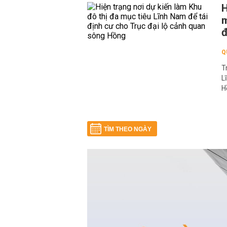
H
m
đ
Q
T
L
H
TÌM THEO NGÀY