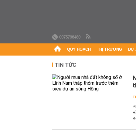
0975798489
QUY HOẠCH
THỊ TRƯỜNG
DỰ 
TIN TỨC
N
t
T
P
H
B