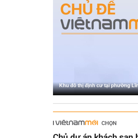
Khu đô thị định cư tại phường L
CHỌN
Chủ dự án khách sạn 