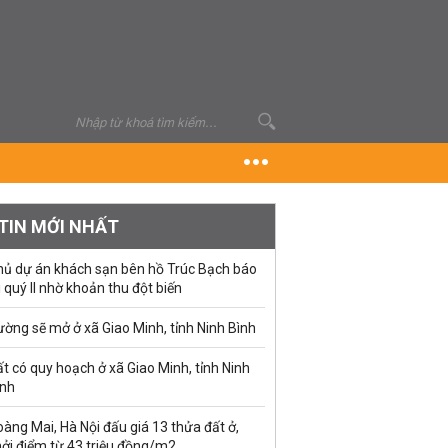
TIN MỚI NHẤT
hủ dự án khách sạn bên hồ Trúc Bạch báo
i quý II nhờ khoản thu đột biến
ờng sẽ mở ở xã Giao Minh, tỉnh Ninh Bình
t có quy hoạch ở xã Giao Minh, tỉnh Ninh
ình
àng Mai, Hà Nội đấu giá 13 thửa đất ở,
hởi điểm từ 43 triệu đồng/m2