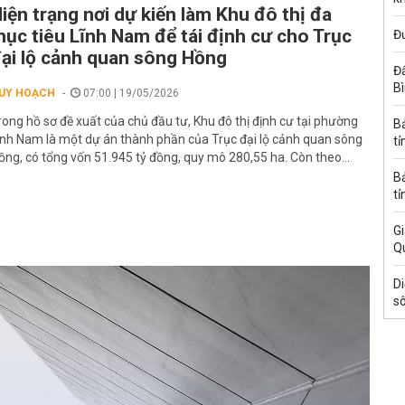
iện trạng nơi dự kiến làm Khu đô thị đa
ục tiêu Lĩnh Nam để tái định cư cho Trục
Đ
ại lộ cảnh quan sông Hồng
Đấ
B
UY HOẠCH
07:00 | 19/05/2026
rong hồ sơ đề xuất của chủ đầu tư, Khu đô thị định cư tại phường
B
ĩnh Nam là một dự án thành phần của Trục đại lộ cảnh quan sông
tỉ
ồng, có tổng vốn 51.945 tỷ đồng, quy mô 280,55 ha. Còn theo...
B
tỉ
Gi
Q
Di
s