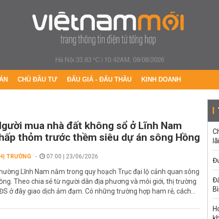
Hà Nội 33.83 °C
|
10:42AM, 09/08/2026
ÁN
CHỦ ĐẦU TƯ
ĐẤU GIÁ - ĐẤU THẦU
KINH DOANH
gười mua nhà đất không sổ ở Lĩnh Nam
C
hấp thỏm trước thềm siêu dự án sông Hồng
lã
HỊ TRƯỜNG
07:00 | 23/06/2026
Đư
hường Lĩnh Nam nằm trong quy hoạch Trục đại lộ cảnh quan sông
Đấ
ồng. Theo chia sẻ từ người dân địa phương và môi giới, thị trường
B
ĐS ở đây giao dịch ảm đạm. Có những trường hợp ham rẻ, cách...
Ho
k