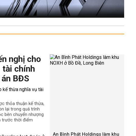
ến nghị cho
 tài chính
 án BĐS
ợc thỏa thuận kế thừa,
n lại trong quá trình
uộc bên chuyển nhượng
h trước thời điểm
An Bình Phát Holdings làm khu