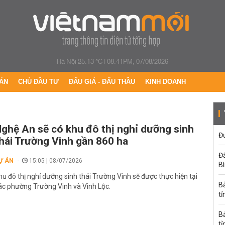
Hà Nội 25.13 °C
|
08:41PM, 07/08/2026
ÁN
CHỦ ĐẦU TƯ
ĐẤU GIÁ - ĐẤU THẦU
KINH DOANH
ghệ An sẽ có khu đô thị nghỉ dưỡng sinh
Đư
hái Trường Vinh gần 860 ha
Đấ
Ự ÁN
15:05 | 08/07/2026
B
hu đô thị nghỉ dưỡng sinh thái Trường Vinh sẽ được thực hiện tại
B
ác phường Trường Vinh và Vinh Lộc.
tỉ
B
tỉ