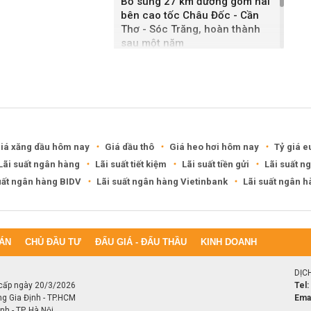
Bổ sung 27 km đường gom hai
bên cao tốc Châu Đốc - Cần
Thơ - Sóc Trăng, hoàn thành
sau một năm
Khánh Hòa đề xuất làm khu đô
thị hỗn hợp hơn 49.000 tỷ đồng
iá xăng dầu hôm nay
Giá dầu thô
Giá heo hơi hôm nay
Tỷ giá e
Lãi suất ngân hàng
Lãi suất tiết kiệm
Lãi suất tiền gửi
Lãi suất n
uất ngân hàng BIDV
Lãi suất ngân hàng Vietinbank
Lãi suất ngân 
ÁN
CHỦ ĐẦU TƯ
ĐẤU GIÁ - ĐẤU THẦU
KINH DOANH
DỊC
cấp ngày 20/3/2026
Tel:
ng Gia Định - TP.HCM
Emai
h - TP. Hà Nội