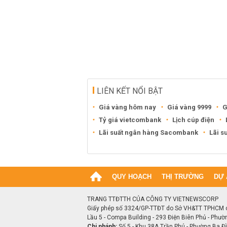
LIÊN KẾT NỔI BẬT
Giá vàng hôm nay
Giá vàng 9999
G
Tỷ giá vietcombank
Lịch cúp điện
Lãi suất ngân hàng Sacombank
Lãi s
QUY HOẠCH
THỊ TRƯỜNG
DỰ 
TRANG TTĐTTH CỦA CÔNG TY VIETNEWSCORP
Giấy phép số 3324/GP-TTĐT do Sở VH&TT TPHCM 
Lầu 5 - Compa Building - 293 Điện Biên Phủ - Phườ
Chi nhánh:
Số 5 - Khu 38A Trần Phú - Phường Ba Đìn