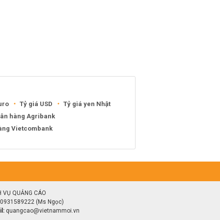
uro
Tỷ giá USD
Tỷ giá yen Nhật
gân hàng Agribank
hàng Vietcombank
H VỤ QUẢNG CÁO
0931589222 (Ms Ngọc)
l:
quangcao@vietnammoi.vn