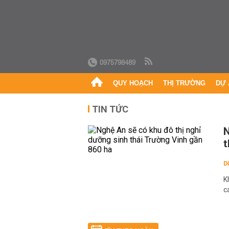
0975798489
QUY HOẠCH
THỊ TRƯỜNG
DỰ 
TIN TỨC
N
t
D
K
c