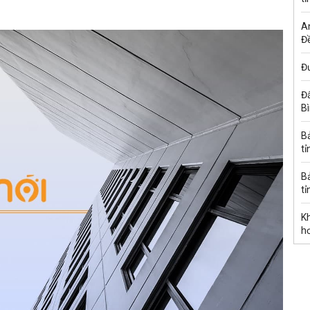
A
Đề
Đư
Đấ
B
B
tỉ
B
tỉ
K
h