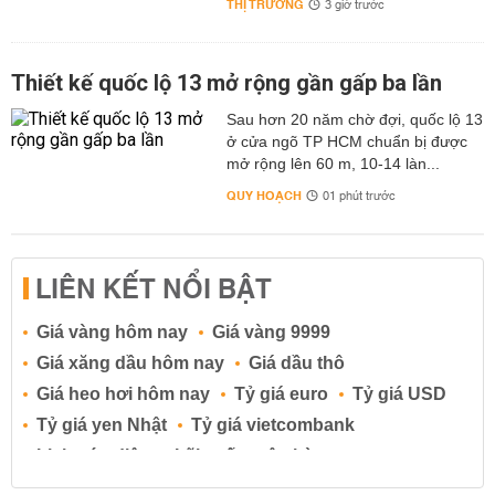
THỊ TRƯỜNG
3 giờ trước
Thiết kế quốc lộ 13 mở rộng gần gấp ba lần
Sau hơn 20 năm chờ đợi, quốc lộ 13
ở cửa ngõ TP HCM chuẩn bị được
mở rộng lên 60 m, 10-14 làn...
QUY HOẠCH
01 phút trước
LIÊN KẾT NỔI BẬT
Giá vàng hôm nay
Giá vàng 9999
Giá xăng dầu hôm nay
Giá dầu thô
Giá heo hơi hôm nay
Tỷ giá euro
Tỷ giá USD
Tỷ giá yen Nhật
Tỷ giá vietcombank
Lịch cúp điện
Lãi suất ngân hàng
Lãi suất tiết kiệm
Lãi suất tiền gửi